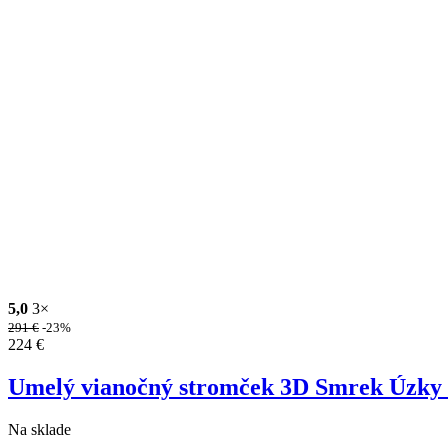
5,0
3×
291
€
-23%
224
€
Umelý vianočný stromček 3D Smrek Úzky
Na sklade