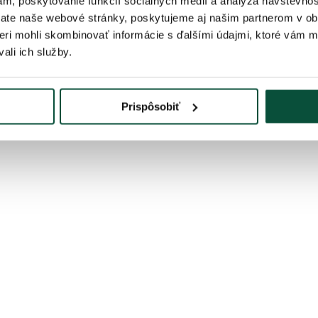
ám, poskytovanie funkcií sociálnych médií a analýza návštevno
ate naše webové stránky, poskytujeme aj našim partnerom v obl
tneri mohli skombinovať informácie s ďalšími údajmi, ktoré vám 
ali ich služby.
Prispôsobiť