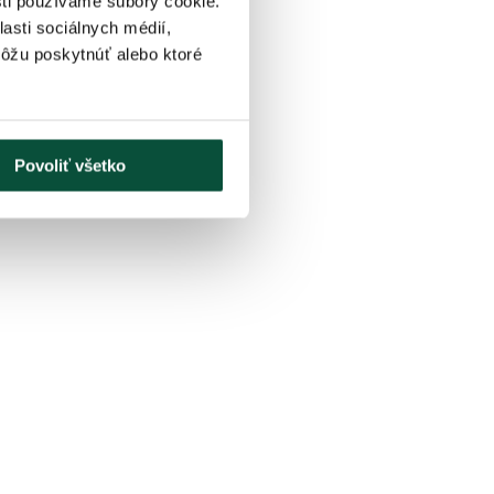
sti používame súbory cookie.
asti sociálnych médií,
môžu poskytnúť alebo ktoré
Povoliť všetko