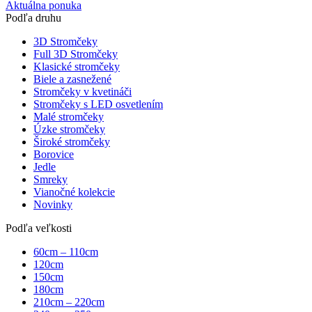
Aktuálna ponuka
Podľa druhu
3D Stromčeky
Full 3D Stromčeky
Klasické stromčeky
Biele a zasnežené
Stromčeky v kvetináči
Stromčeky s LED osvetlením
Malé stromčeky
Úzke stromčeky
Široké stromčeky
Borovice
Jedle
Smreky
Vianočné kolekcie
Novinky
Podľa veľkosti
60cm – 110cm
120cm
150cm
180cm
210cm – 220cm