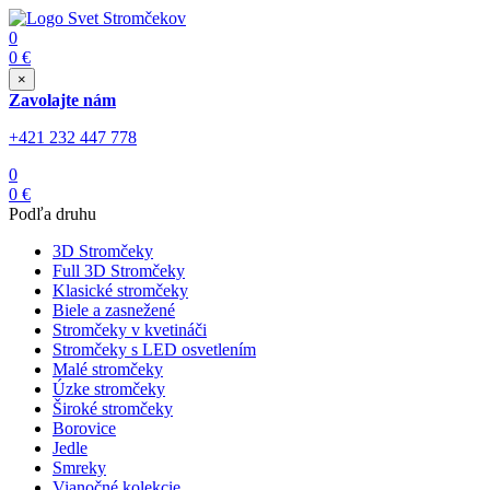
0
0
€
×
Zavolajte nám
+421 232 447 778
0
0
€
Podľa druhu
3D Stromčeky
Full 3D Stromčeky
Klasické stromčeky
Biele a zasnežené
Stromčeky v kvetináči
Stromčeky s LED osvetlením
Malé stromčeky
Úzke stromčeky
Široké stromčeky
Borovice
Jedle
Smreky
Vianočné kolekcie