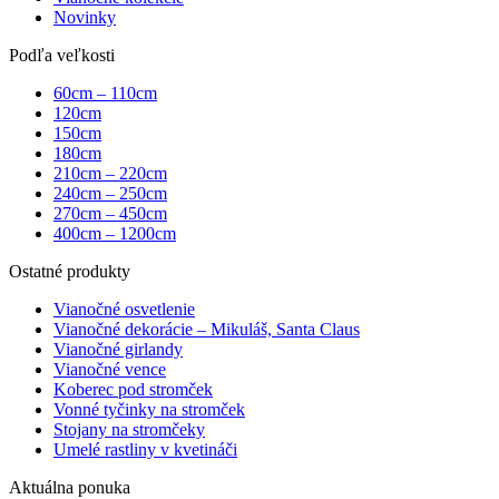
Novinky
Podľa veľkosti
60cm – 110cm
120cm
150cm
180cm
210cm – 220cm
240cm – 250cm
270cm – 450cm
400cm – 1200cm
Ostatné produkty
Vianočné osvetlenie
Vianočné dekorácie – Mikuláš, Santa Claus
Vianočné girlandy
Vianočné vence
Koberec pod stromček
Vonné tyčinky na stromček
Stojany na stromčeky
Umelé rastliny v kvetináči
Aktuálna ponuka