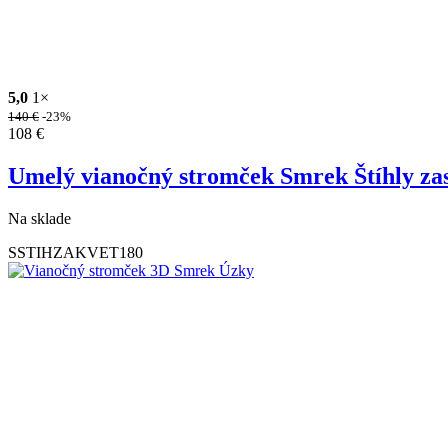
5,0
1×
140
€
-23%
108
€
Umelý vianočný stromček Smrek Štíhly za
Na sklade
SSTIHZAKVET180