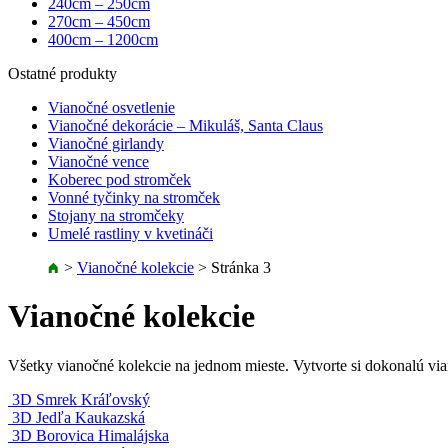
240cm – 250cm
270cm – 450cm
400cm – 1200cm
Ostatné produkty
Vianočné osvetlenie
Vianočné dekorácie – Mikuláš, Santa Claus
Vianočné girlandy
Vianočné vence
Koberec pod stromček
Vonné tyčinky na stromček
Stojany na stromčeky
Umelé rastliny v kvetináči
>
Vianočné kolekcie
>
Stránka 3
Vianočné kolekcie
Všetky vianočné kolekcie na jednom mieste. Vytvorte si dokonalú v
3D Smrek Kráľovský
3D Jedľa Kaukazská
3D Borovica Himalájska