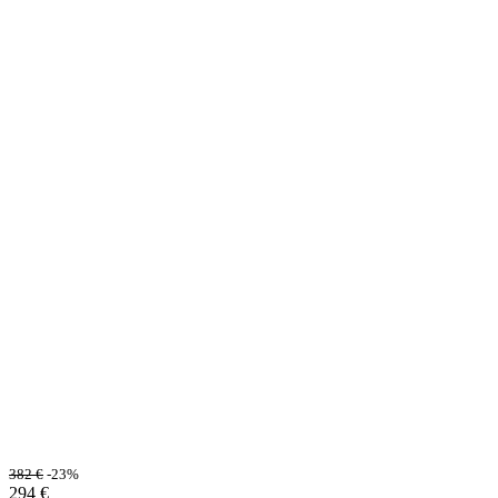
382
€
-23%
294
€