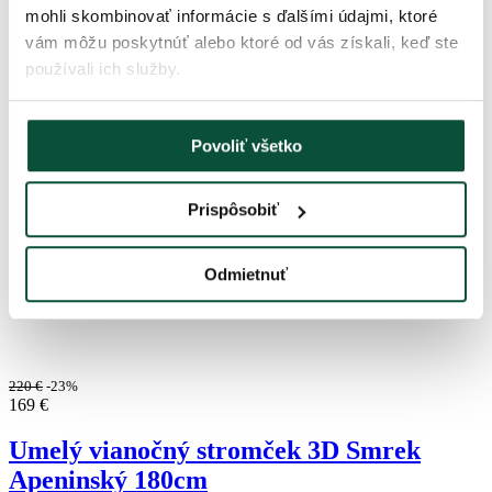
mohli skombinovať informácie s ďalšími údajmi, ktoré
vám môžu poskytnúť alebo ktoré od vás získali, keď ste
používali ich služby.
Povoliť všetko
Prispôsobiť
Odmietnuť
220
€
-23%
169
€
Umelý vianočný stromček 3D Smrek
Apeninský 180cm