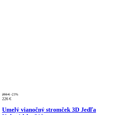
293
€
-23%
226
€
Umelý vianočný stromček 3D Jedľa