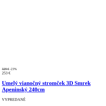
329
€
-23%
253
€
Umelý vianočný stromček 3D Smrek
Apeninský 240cm
VYPREDANÉ