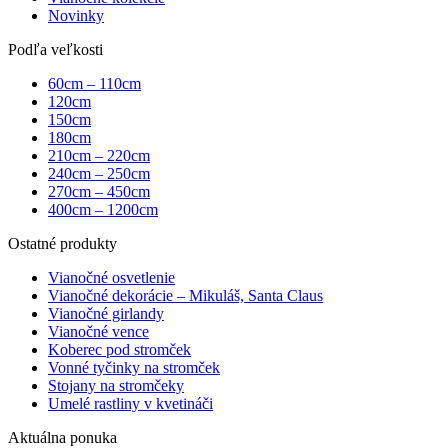
Novinky
Podľa veľkosti
60cm – 110cm
120cm
150cm
180cm
210cm – 220cm
240cm – 250cm
270cm – 450cm
400cm – 1200cm
Ostatné produkty
Vianočné osvetlenie
Vianočné dekorácie – Mikuláš, Santa Claus
Vianočné girlandy
Vianočné vence
Koberec pod stromček
Vonné tyčinky na stromček
Stojany na stromčeky
Umelé rastliny v kvetináči
Aktuálna ponuka