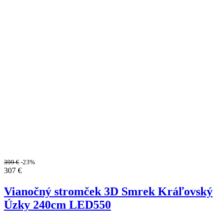
399
€
-23%
307
€
Vianočný stromček 3D Smrek Kráľovský
Úzky 240cm LED550