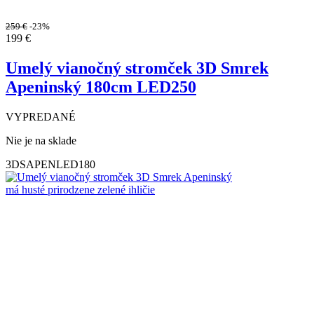
259
€
-23%
199
€
Umelý vianočný stromček 3D Smrek
Apeninský 180cm LED250
VYPREDANÉ
Nie je na sklade
3DSAPENLED180