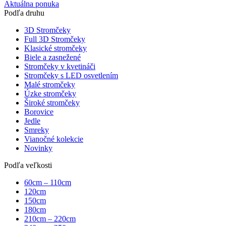
Aktuálna ponuka
Podľa druhu
3D Stromčeky
Full 3D Stromčeky
Klasické stromčeky
Biele a zasnežené
Stromčeky v kvetináči
Stromčeky s LED osvetlením
Malé stromčeky
Úzke stromčeky
Široké stromčeky
Borovice
Jedle
Smreky
Vianočné kolekcie
Novinky
Podľa veľkosti
60cm – 110cm
120cm
150cm
180cm
210cm – 220cm