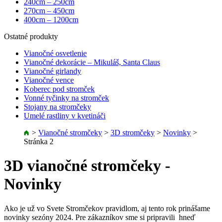
240cm – 250cm
270cm – 450cm
400cm – 1200cm
Ostatné produkty
Vianočné osvetlenie
Vianočné dekorácie – Mikuláš, Santa Claus
Vianočné girlandy
Vianočné vence
Koberec pod stromček
Vonné tyčinky na stromček
Stojany na stromčeky
Umelé rastliny v kvetináči
>
Vianočné stromčeky
>
3D stromčeky
>
Novinky
>
Stránka 2
3D vianočné stromčeky -
Novinky
Ako je už vo Svete Stromčekov pravidlom, aj tento rok prinášame
novinky sezóny 2024. Pre zákazníkov sme si pripravili hneď