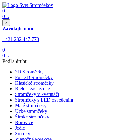
0
0
€
×
Zavolajte nám
+421 232 447 778
0
0
€
Podľa druhu
3D Stromčeky
Full 3D Stromčeky
Klasické stromčeky
Biele a zasnežené
Stromčeky v kvetináči
Stromčeky s LED osvetlením
Malé stromčeky
Úzke stromčeky
Široké stromčeky
Borovice
Jedle
Smreky
Vianočné kolekcie