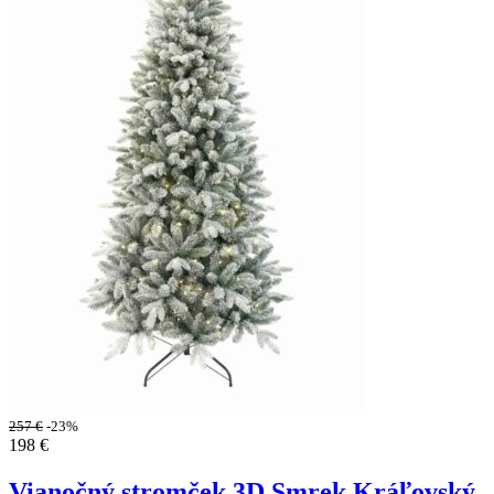
257
€
-23%
198
€
Vianočný stromček 3D Smrek Kráľovský