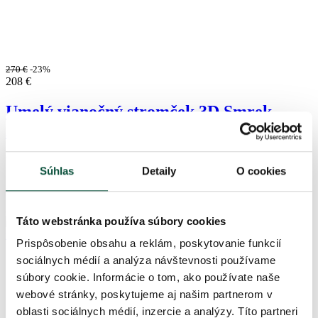
270
€
-23%
208
€
Umelý vianočný stromček 3D Smrek
Apeninský 210cm
VYPREDANÉ
Súhlas
Detaily
O cookies
Nie je na sklade
3DSAPEN210
Táto webstránka používa súbory cookies
Prispôsobenie obsahu a reklám, poskytovanie funkcií
sociálnych médií a analýza návštevnosti používame
súbory cookie. Informácie o tom, ako používate naše
webové stránky, poskytujeme aj našim partnerom v
oblasti sociálnych médií, inzercie a analýzy. Títo partneri