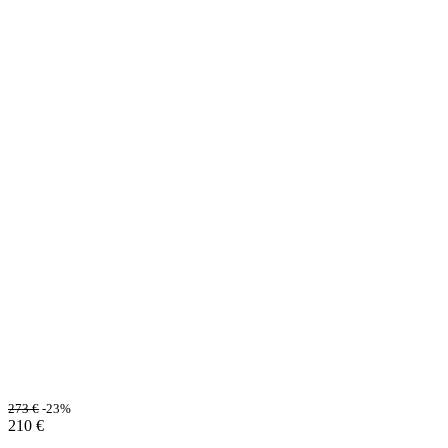
273
€
-23%
210
€