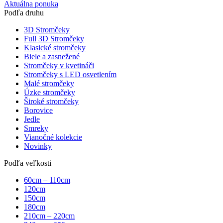
Aktuálna ponuka
Podľa druhu
3D Stromčeky
Full 3D Stromčeky
Klasické stromčeky
Biele a zasnežené
Stromčeky v kvetináči
Stromčeky s LED osvetlením
Malé stromčeky
Úzke stromčeky
Široké stromčeky
Borovice
Jedle
Smreky
Vianočné kolekcie
Novinky
Podľa veľkosti
60cm – 110cm
120cm
150cm
180cm
210cm – 220cm