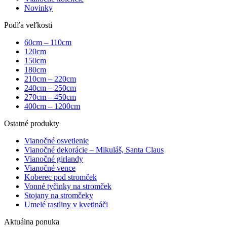
Novinky
Podľa veľkosti
60cm – 110cm
120cm
150cm
180cm
210cm – 220cm
240cm – 250cm
270cm – 450cm
400cm – 1200cm
Ostatné produkty
Vianočné osvetlenie
Vianočné dekorácie – Mikuláš, Santa Claus
Vianočné girlandy
Vianočné vence
Koberec pod stromček
Vonné tyčinky na stromček
Stojany na stromčeky
Umelé rastliny v kvetináči
Aktuálna ponuka