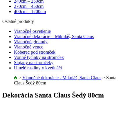
240cm – 250cm
270cm – 450cm
400cm – 1200cm
Ostatné produkty
Vianočné osvetlenie
Vianočné dekorácie – Mikuláš, Santa Claus
Vianočné girlandy
Vianočné vence
Koberec pod stromček
Vonné tyčinky na stromček
Stojany na stromčeky
Umelé rastliny v kvetináči
>
Vianočné dekorácie - Mikuláš, Santa Claus
>
Santa
Claus Šedý 80cm
Dekorácia Santa Claus Šedý 80cm