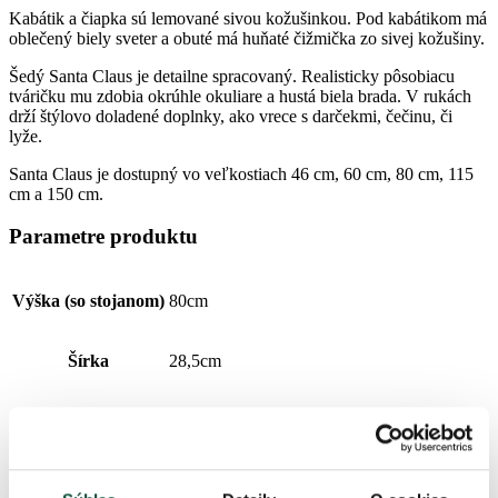
Kabátik a čiapka sú lemované sivou kožušinkou. Pod kabátikom má
oblečený biely sveter a obuté má huňaté čižmička zo sivej kožušiny.
Šedý Santa Claus je detailne spracovaný. Realisticky pôsobiacu
tváričku mu zdobia okrúhle okuliare a hustá biela brada. V rukách
drží štýlovo doladené doplnky, ako vrece s darčekmi, čečinu, či
lyže.
Santa Claus je dostupný vo veľkostiach 46 cm, 60 cm, 80 cm, 115
cm a 150 cm.
Parametre produktu
Výška (so stojanom)
80cm
Šírka
28,5cm
Dĺžka
37,5cm
Materiál
70%textil, 30%plast