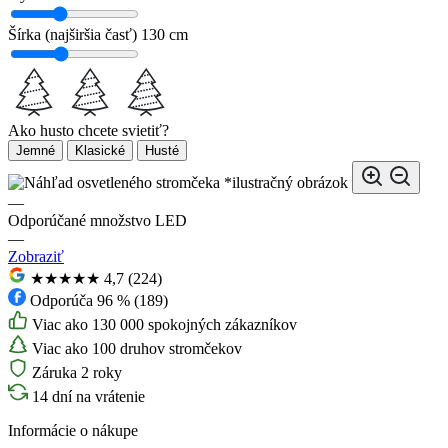
Šírka (najširšia časť)
130 cm
Ako husto chcete svietiť?
Jemné
Klasické
Husté
*ilustračný obrázok
—
Odporúčané množstvo LED
—
Zobraziť
★★★★★
4,7 (224)
Odporúča 96 % (189)
Viac ako 130 000 spokojných zákazníkov
Viac ako 100 druhov stromčekov
Záruka 2 roky
14 dní na vrátenie
Informácie o nákupe