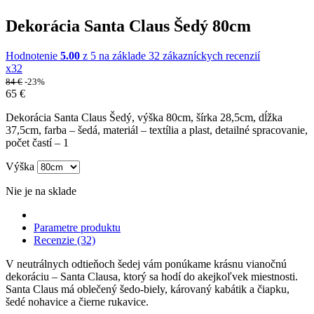
Dekorácia Santa Claus Šedý 80cm
Hodnotenie
5.00
z 5 na základe
32
zákazníckych recenzií
x32
84
€
-23%
65
€
Dekorácia Santa Claus Šedý, výška 80cm, šírka 28,5cm, dĺžka
37,5cm, farba – šedá, materiál – textília a plast, detailné spracovanie,
počet častí – 1
Výška
Nie je na sklade
Parametre produktu
Recenzie (32)
V neutrálnych odtieňoch šedej vám ponúkame krásnu vianočnú
dekoráciu – Santa Clausa, ktorý sa hodí do akejkoľvek miestnosti.
Santa Claus má oblečený šedo-biely, károvaný kabátik a čiapku,
šedé nohavice a čierne rukavice.