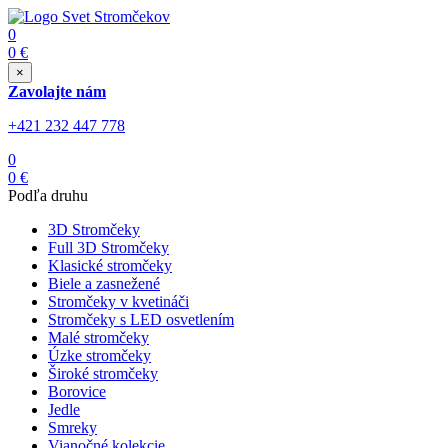
0
0
€
×
Zavolajte nám
+421 232 447 778
0
0
€
Podľa druhu
3D Stromčeky
Full 3D Stromčeky
Klasické stromčeky
Biele a zasnežené
Stromčeky v kvetináči
Stromčeky s LED osvetlením
Malé stromčeky
Úzke stromčeky
Široké stromčeky
Borovice
Jedle
Smreky
Vianočné kolekcie