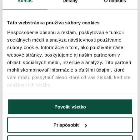
Súhlas
Detaily
O cookies
Farba
šedá
Táto webstránka používa súbory cookies
História cien
Prispôsobenie obsahu a reklám, poskytovanie funkcií
sociálnych médií a analýza návštevnosti používame
Najnižšia cena za posledných 30 dní je
65
€
súbory cookie. Informácie o tom, ako používate naše
Parametre produktu
webové stránky, poskytujeme aj našim partnerom v
oblasti sociálnych médií, inzercie a analýzy. Títo partneri
mohli skombinovať informácie s ďalšími údajmi, ktoré
Výška (so stojanom)
80cm
vám môžu poskytnúť alebo ktoré od vás získali, keď ste
používali ich služby.
Šírka
28,5cm
Povoliť všetko
Dĺžka
37,5cm
Prispôsobiť
Materiál
70%textil, 30%plast