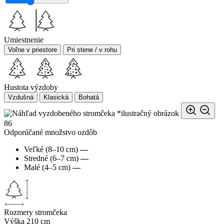
Umiestnenie
Voľne v priestore
Pri stene / v rohu
Hustota výzdoby
Vzdušná
Klasická
Bohatá
*ilustračný obrázok
86
Odporúčané množstvo ozdôb
Veľké (8–10 cm)
—
Stredné (6–7 cm)
—
Malé (4–5 cm)
—
Rozmery stromčeka
Výška
210 cm