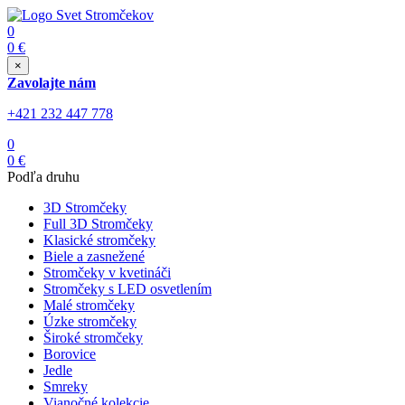
0
0
€
×
Zavolajte nám
+421 232 447 778
0
0
€
Podľa druhu
3D Stromčeky
Full 3D Stromčeky
Klasické stromčeky
Biele a zasnežené
Stromčeky v kvetináči
Stromčeky s LED osvetlením
Malé stromčeky
Úzke stromčeky
Široké stromčeky
Borovice
Jedle
Smreky
Vianočné kolekcie