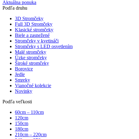
Aktuálna ponuka
Podľa druhu
3D Stromčeky
Full 3D Stromčeky
Klasické stromčeky
Biele a zasnežené
Stromčeky v kvetináči
Stromčeky s LED osvetlením
Malé stromčeky
Úzke stromčeky
Široké stromčeky
Borovice
Jedle
Smreky
Vianočné kolekcie
Novinky
Podľa veľkosti
60cm – 110cm
120cm
150cm
180cm
210cm – 220cm