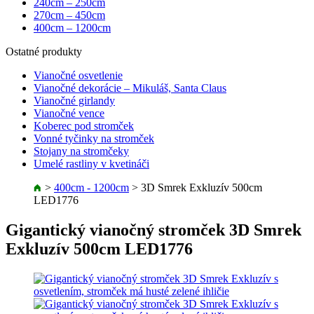
240cm – 250cm
270cm – 450cm
400cm – 1200cm
Ostatné produkty
Vianočné osvetlenie
Vianočné dekorácie – Mikuláš, Santa Claus
Vianočné girlandy
Vianočné vence
Koberec pod stromček
Vonné tyčinky na stromček
Stojany na stromčeky
Umelé rastliny v kvetináči
>
400cm - 1200cm
>
3D Smrek Exkluzív 500cm
LED1776
Gigantický vianočný stromček 3D Smrek
Exkluzív 500cm LED1776