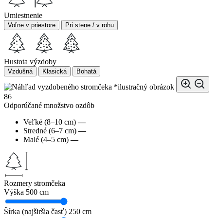
Umiestnenie
Voľne v priestore
Pri stene / v rohu
Hustota výzdoby
Vzdušná
Klasická
Bohatá
*ilustračný obrázok
86
Odporúčané množstvo ozdôb
Veľké (8–10 cm)
—
Stredné (6–7 cm)
—
Malé (4–5 cm)
—
Rozmery stromčeka
Výška
500 cm
Šírka (najširšia časť)
250 cm