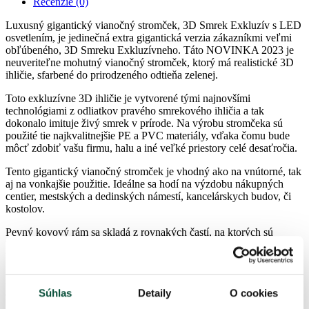
Recenzie (0)
Luxusný gigantický vianočný stromček, 3D Smrek Exkluzív s LED
osvetlením, je jedinečná extra gigantická verzia zákazníkmi veľmi
obľúbeného, 3D Smreku Exkluzívneho. Táto NOVINKA 2023 je
neuveriteľne mohutný vianočný stromček, ktorý má realistické 3D
ihličie, sfarbené do prirodzeného odtieňa zelenej.
Toto exkluzívne 3D ihličie je vytvorené tými najnovšími
technológiami z odliatkov pravého smrekového ihličia a tak
dokonalo imituje živý smrek v prírode. Na výrobu stromčeka sú
použité tie najkvalitnejšie PE a PVC materiály, vďaka čomu bude
môcť zdobiť vašu firmu, halu a iné veľké priestory celé desaťročia.
Tento gigantický vianočný stromček je vhodný ako na vnútorné, tak
aj na vonkajšie použitie. Ideálne sa hodí na výzdobu nákupných
centier, mestských a dedinských námestí, kancelárskych budov, či
kostolov.
Pevný kovový rám sa skladá z rovnakých častí, na ktorých sú
konáre rovnakých dĺžok , vďaka čomu sa gigantický 3D Smrek
Exkluzív jednoducho montuje a je výškovo nastaviteľný.
Dodávaný je v pevnom úložnom boxe spolu s kovovým rámom
a dodáva sa na jednej, alebo viacerých paletách.
Súhlas
Detaily
O cookies