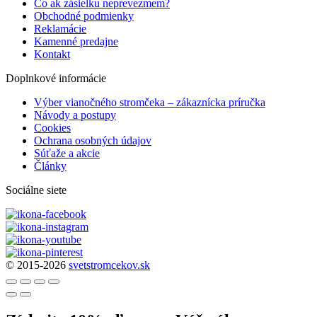
Čo ak zásielku neprevezmem?
Obchodné podmienky
Reklamácie
Kamenné predajne
Kontakt
Doplnkové informácie
Výber vianočného stromčeka – zákaznícka príručka
Návody a postupy
Cookies
Ochrana osobných údajov
Súťaže a akcie
Články
Sociálne siete
© 2015-2026
svetstromcekov.sk