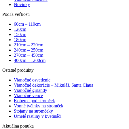
Novinky
Podľa veľkosti
60cm – 110cm
120cm
150cm
180cm
210cm – 220cm
240cm – 250cm
270cm – 450cm
400cm – 1200cm
Ostatné produkty
Vianočné osvetlenie
Vianočné dekorácie – Mikuláš, Santa Claus
Vianočné girlandy
Vianočné vence
Koberec pod stromček
Vonné tyčinky na stromček
Stojany na stromčeky
Umelé rastliny v kvetináči
Aktuálna ponuka