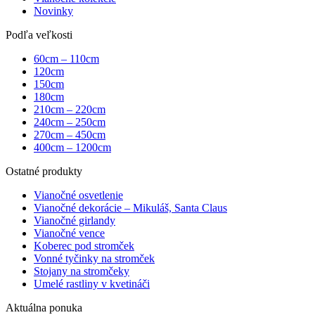
Novinky
Podľa veľkosti
60cm – 110cm
120cm
150cm
180cm
210cm – 220cm
240cm – 250cm
270cm – 450cm
400cm – 1200cm
Ostatné produkty
Vianočné osvetlenie
Vianočné dekorácie – Mikuláš, Santa Claus
Vianočné girlandy
Vianočné vence
Koberec pod stromček
Vonné tyčinky na stromček
Stojany na stromčeky
Umelé rastliny v kvetináči
Aktuálna ponuka