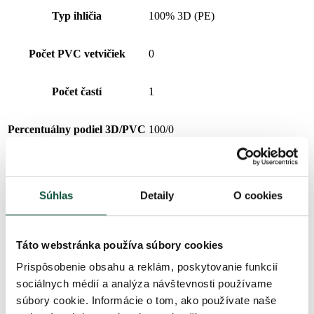
Typ ihličia
100% 3D (PE)
Počet PVC vetvičiek
0
Počet častí
1
Percentuálny podiel 3D/PVC
100/0
Počet LED
30
Súhlas
Detaily
O cookies
Typ rozkladania
rozťahovací
Farba LED
Teplá biela
Táto webstránka používa súbory cookies
Prispôsobenie obsahu a reklám, poskytovanie funkcií
Váha (netto)
16
sociálnych médií a analýza návštevnosti používame
súbory cookie. Informácie o tom, ako používate naše