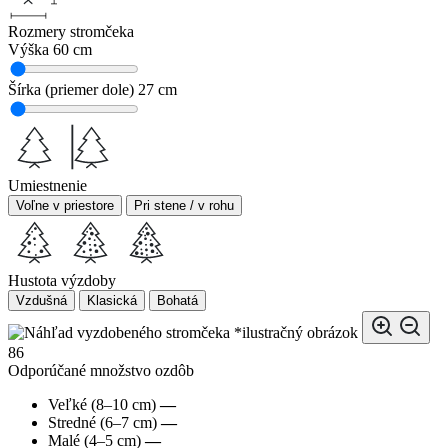
Rozmery stromčeka
Výška
60 cm
Šírka (priemer dole)
27 cm
Umiestnenie
Voľne v priestore
Pri stene / v rohu
Hustota výzdoby
Vzdušná
Klasická
Bohatá
*ilustračný obrázok
86
Odporúčané množstvo ozdôb
Veľké (8–10 cm)
—
Stredné (6–7 cm)
—
Malé (4–5 cm)
—