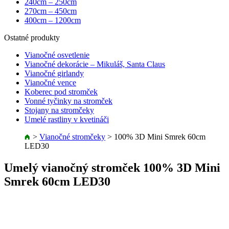
240cm – 250cm
270cm – 450cm
400cm – 1200cm
Ostatné produkty
Vianočné osvetlenie
Vianočné dekorácie – Mikuláš, Santa Claus
Vianočné girlandy
Vianočné vence
Koberec pod stromček
Vonné tyčinky na stromček
Stojany na stromčeky
Umelé rastliny v kvetináči
>
Vianočné stromčeky
>
100% 3D Mini Smrek 60cm
LED30
Umelý vianočný stromček 100% 3D Mini
Smrek 60cm LED30