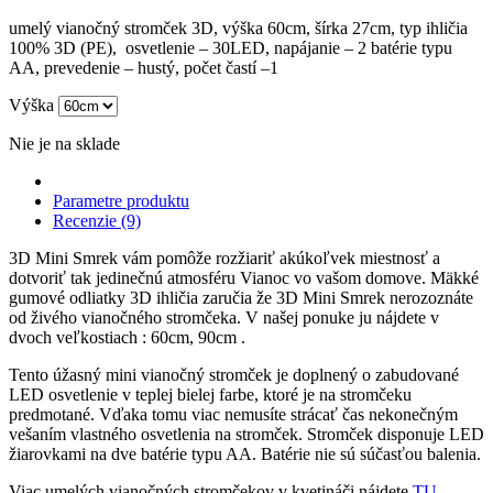
umelý vianočný stromček 3D, výška 60cm, šírka 27cm, typ ihličia
100% 3D (PE), osvetlenie – 30LED, napájanie – 2 batérie typu
AA, prevedenie – hustý, počet častí –1
Výška
Nie je na sklade
Parametre produktu
Recenzie (9)
3D Mini Smrek vám pomôže rozžiariť akúkoľvek miestnosť a
dotvoriť tak jedinečnú atmosféru Vianoc vo vašom domove. Mäkké
gumové odliatky 3D ihličia zaručia že 3D Mini Smrek nerozoznáte
od živého vianočného stromčeka. V našej ponuke ju nájdete v
dvoch veľkostiach : 60cm, 90cm .
Tento úžasný mini vianočný stromček je doplnený o zabudované
LED osvetlenie v teplej bielej farbe, ktoré je na stromčeku
predmotané. Vďaka tomu viac nemusíte strácať čas nekonečným
vešaním vlastného osvetlenia na stromček. Stromček disponuje LED
žiarovkami na dve batérie typu AA. Batérie nie sú súčasťou balenia.
Viac umelých vianočných stromčekov v kvetináči nájdete
TU
.