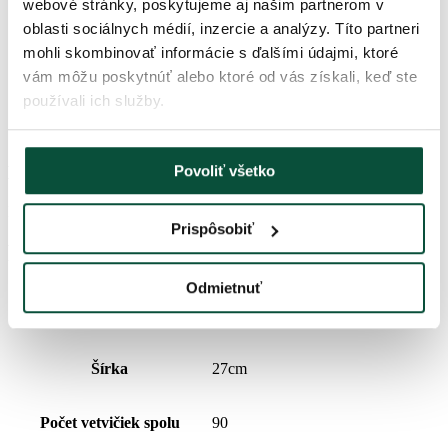
webové stránky, poskytujeme aj našim partnerom v
Váha (brutto)
18
oblasti sociálnych médií, inzercie a analýzy. Títo partneri
mohli skombinovať informácie s ďalšími údajmi, ktoré
Doba dodania
2 dni
vám môžu poskytnúť alebo ktoré od vás získali, keď ste
používali ich služby.
Balík 1
69x18x17
Povoliť všetko
História cien
Najnižšia cena za posledných 30 dní je
28
€
Prispôsobiť
Parametre produktu
Odmietnuť
Výška (so stojanom)
60cm
Šírka
27cm
Počet vetvičiek spolu
90