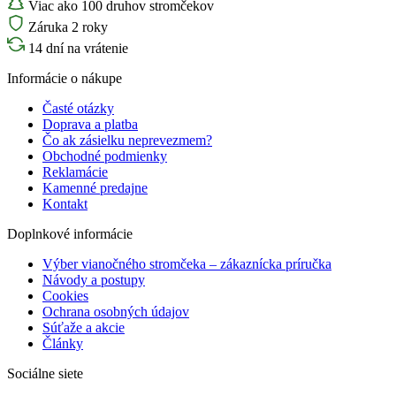
Viac ako 100 druhov stromčekov
Záruka 2 roky
14 dní na vrátenie
Informácie o nákupe
Časté otázky
Doprava a platba
Čo ak zásielku neprevezmem?
Obchodné podmienky
Reklamácie
Kamenné predajne
Kontakt
Doplnkové informácie
Výber vianočného stromčeka – zákaznícka príručka
Návody a postupy
Cookies
Ochrana osobných údajov
Súťaže a akcie
Články
Sociálne siete