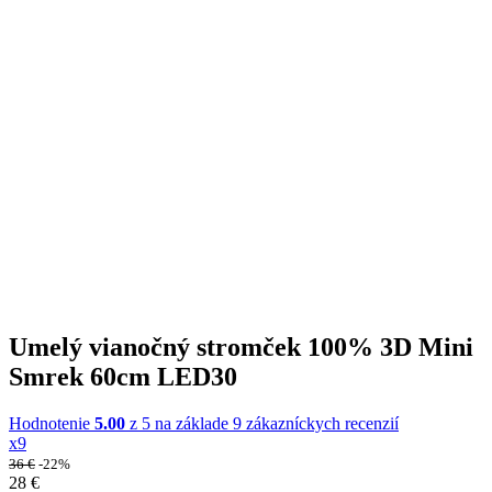
Umelý vianočný stromček 100% 3D Mini
Smrek 60cm LED30
Hodnotenie
5.00
z 5 na základe
9
zákazníckych recenzií
x9
36
€
-22%
28
€