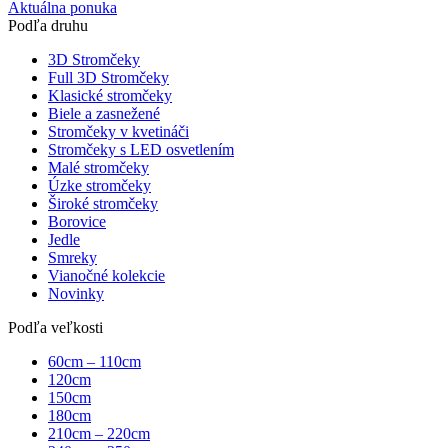
Aktuálna ponuka
Podľa druhu
3D Stromčeky
Full 3D Stromčeky
Klasické stromčeky
Biele a zasnežené
Stromčeky v kvetináči
Stromčeky s LED osvetlením
Malé stromčeky
Úzke stromčeky
Široké stromčeky
Borovice
Jedle
Smreky
Vianočné kolekcie
Novinky
Podľa veľkosti
60cm – 110cm
120cm
150cm
180cm
210cm – 220cm