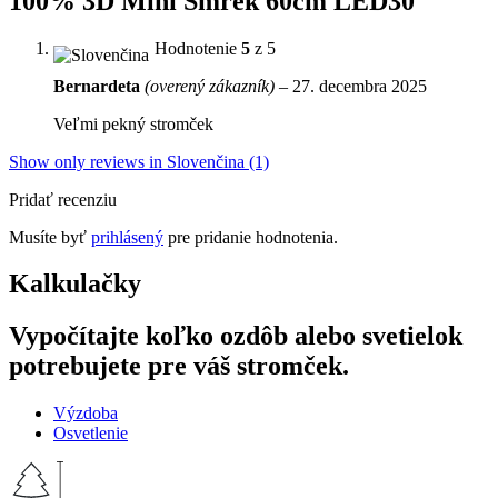
100% 3D Mini Smrek 60cm LED30
Hodnotenie
5
z 5
Bernardeta
(overený zákazník)
–
27. decembra 2025
Veľmi pekný stromček
Show only reviews in Slovenčina (1)
Pridať recenziu
Musíte byť
prihlásený
pre pridanie hodnotenia.
Kalkulačky
Vypočítajte koľko ozdôb alebo svetielok
potrebujete pre váš stromček.
Výzdoba
Osvetlenie