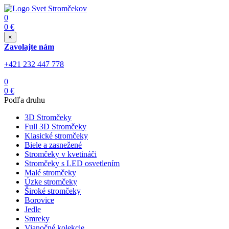
0
0
€
×
Zavolajte nám
+421 232 447 778
0
0
€
Podľa druhu
3D Stromčeky
Full 3D Stromčeky
Klasické stromčeky
Biele a zasnežené
Stromčeky v kvetináči
Stromčeky s LED osvetlením
Malé stromčeky
Úzke stromčeky
Široké stromčeky
Borovice
Jedle
Smreky
Vianočné kolekcie