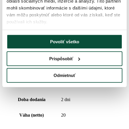
oblasti sociálnych médií, inzercie a analýzy. Títo partneri
Počet 3D vetvičiek
628
mohli skombinovať informácie s ďalšími údajmi, ktoré
vám môžu poskytnúť alebo ktoré od vás získali, keď ste
používali ich služby.
Prevedenie
Extra husté
Počet PVC vetvičiek
1356
Povoliť všetko
Stojan (je súčasťou balenia)
Kovový
Prispôsobiť
Percentuálny podiel 3D/PVC
32/68
Odmietnuť
Typ rozkladania
snap tree
Doba dodania
2 dni
Váha (netto)
20