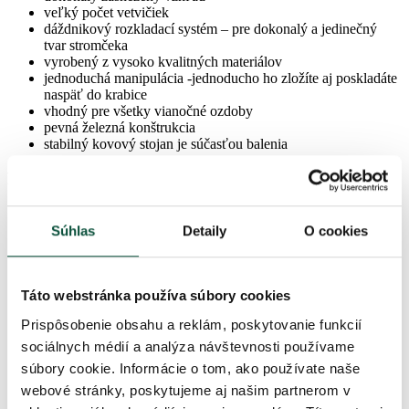
veľký počet vetvičiek
dáždnikový rozkladací systém – pre dokonalý a jedinečný
tvar stromčeka
vyrobený z vysoko kvalitných materiálov
jednoduchá manipulácia -jednoducho ho zložíte aj poskladáte
naspäť do krabice
vhodný pre všetky vianočné ozdoby
pevná železná konštrukcia
stabilný kovový stojan je súčasťou balenia
Parametre produktu
Súhlas
Detaily
O cookies
Výška (so stojanom)
240cm
Šírka
140cm
Táto webstránka používa súbory cookies
Prispôsobenie obsahu a reklám, poskytovanie funkcií
Počet vetvičiek spolu
1984
sociálnych médií a analýza návštevnosti používame
súbory cookie. Informácie o tom, ako používate naše
Typ ihličia
3D (PE) + PVC
webové stránky, poskytujeme aj našim partnerom v