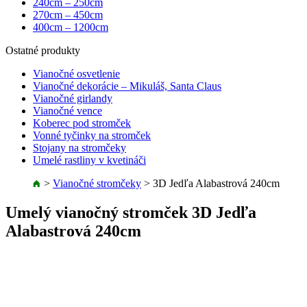
240cm – 250cm
270cm – 450cm
400cm – 1200cm
Ostatné produkty
Vianočné osvetlenie
Vianočné dekorácie – Mikuláš, Santa Claus
Vianočné girlandy
Vianočné vence
Koberec pod stromček
Vonné tyčinky na stromček
Stojany na stromčeky
Umelé rastliny v kvetináči
>
Vianočné stromčeky
>
3D Jedľa Alabastrová 240cm
Umelý vianočný stromček 3D Jedľa
Alabastrová 240cm