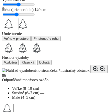
Šírka (priemer dole)
140 cm
Umiestnenie
Voľne v priestore
Pri stene / v rohu
Hustota výzdoby
Vzdušná
Klasická
Bohatá
*ilustračný obrázok
86
Odporúčané množstvo ozdôb
Veľké (8–10 cm)
—
Stredné (6–7 cm)
—
Malé (4–5 cm)
—