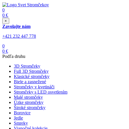
0
0
€
×
Zavolajte nám
+421 232 447 778
0
0
€
Podľa druhu
3D Stromčeky
Full 3D Stromčeky
Klasické stromčeky
Biele a zasnežené
Stromčeky v kvetináči
Stromčeky s LED osvetlením
Malé stromčeky
Úzke stromčeky
Široké stromčeky
Borovice
Jedle
Smreky
Vianočné kolekcie