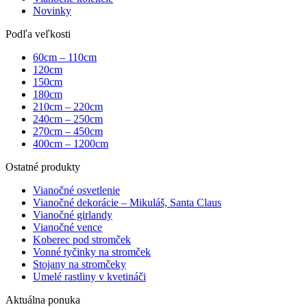
Novinky
Podľa veľkosti
60cm – 110cm
120cm
150cm
180cm
210cm – 220cm
240cm – 250cm
270cm – 450cm
400cm – 1200cm
Ostatné produkty
Vianočné osvetlenie
Vianočné dekorácie – Mikuláš, Santa Claus
Vianočné girlandy
Vianočné vence
Koberec pod stromček
Vonné tyčinky na stromček
Stojany na stromčeky
Umelé rastliny v kvetináči
Aktuálna ponuka