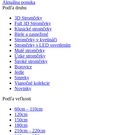
Aktuálna ponuka
Podľa druhu
3D Stromčeky
Full 3D Stromčeky
Klasické stromčeky
Biele a zasnežené
Stromčeky v kvetináči
Stromčeky s LED osvetlením
Malé stromčeky
Úzke stromčeky
Široké stromčeky
Borovice
Jedle
Smreky
Vianočné kolekcie
Novinky
Podľa veľkosti
60cm – 110cm
120cm
150cm
180cm
210cm – 220cm