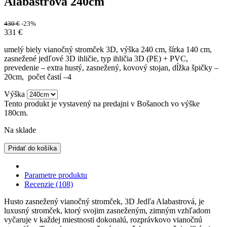
Alabastrová 240cm
430
€
-23%
331
€
umelý biely vianočný stromček 3D, výška 240 cm, šírka 140 cm,
zasnežené jedľové 3D ihličie, typ ihličia 3D (PE) + PVC,
prevedenie – extra hustý, zasnežený, kovový stojan, dĺžka špičky –
20cm, počet častí –4
Výška
Tento produkt je vystavený na predajni v Bošanoch vo výške
180cm.
Na sklade
Pridať do košíka
Parametre produktu
Recenzie (108)
Husto zasnežený vianočný stromček, 3D Jedľa Alabastrová, je
luxusný stromček, ktorý svojim zasneženým, zimným vzhľadom
vyčaruje v každej miestnosti dokonalú, rozprávkovo vianočnú