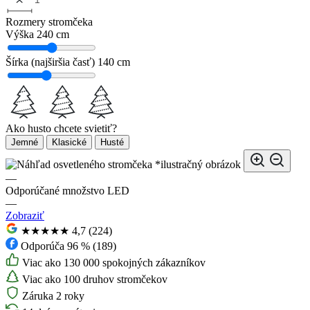
Rozmery stromčeka
Výška
240 cm
Šírka (najširšia časť)
140 cm
Ako husto chcete svietiť?
Jemné
Klasické
Husté
*ilustračný obrázok
—
Odporúčané množstvo LED
—
Zobraziť
★★★★★
4,7 (224)
Odporúča 96 % (189)
Viac ako 130 000 spokojných zákazníkov
Viac ako 100 druhov stromčekov
Záruka 2 roky