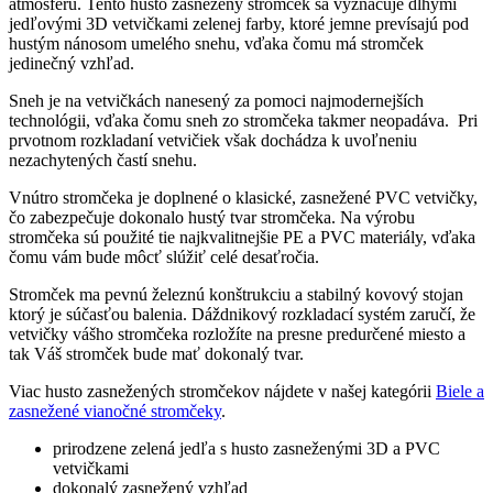
atmosféru. Tento husto zasnežený stromček sa vyznačuje dlhými
jedľovými 3D vetvičkami zelenej farby, ktoré jemne prevísajú pod
hustým nánosom umelého snehu, vďaka čomu má stromček
jedinečný vzhľad.
Sneh je na vetvičkách nanesený za pomoci najmodernejších
technológii, vďaka čomu sneh zo stromčeka takmer neopadáva. Pri
prvotnom rozkladaní vetvičiek však dochádza k uvoľneniu
nezachytených častí snehu.
Vnútro stromčeka je doplnené o klasické, zasnežené PVC vetvičky,
čo zabezpečuje dokonalo hustý tvar stromčeka. Na výrobu
stromčeka sú použité tie najkvalitnejšie PE a PVC materiály, vďaka
čomu vám bude môcť slúžiť celé desaťročia.
Stromček ma pevnú železnú konštrukciu a stabilný kovový stojan
ktorý je súčasťou balenia. Dáždnikový rozkladací systém zaručí, že
vetvičky vášho stromčeka rozložíte na presne predurčené miesto a
tak Váš stromček bude mať dokonalý tvar.
Viac husto zasnežených stromčekov nájdete v našej kategórii
Biele a
zasnežené vianočné stromčeky
.
prirodzene zelená jedľa s husto zasneženými 3D a PVC
vetvičkami
dokonalý zasnežený vzhľad