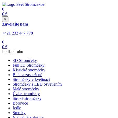
0
0
€
×
Zavolajte nám
+421 232 447 778
0
0
€
Podľa druhu
3D Stromčeky
Full 3D Stromčeky
Klasické stromčeky
Biele a zasnežené
Stromčeky v kvetináči
Stromčeky s LED osvetlením
Malé stromčeky
Úzke stromčeky
Široké stromčeky
Borovice
Jedle
Smreky
Vianočné kolekcie