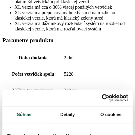
piatim 3d vetvičkám pri klasickej verzii
XL verzia má cca o 30% viacej použitých vetvičiek
XL verzia ma prepracovaný hnedý stred na rozdiel od
klasickej verzie, ktorá má klasický zelený stred
XL verzia ma dáždnikový rozkladací systém na rozdiel od
klasickej verzie, ktorá ma rozťahovací systém
Parametre produktu
Doba dodania
2 dni
Počet vetvičiek spolu
5228
Výška (so stojanom)
240cm
Počet 3D vetvičiek
3310
Súhlas
Detaily
O cookies
Šírka
162cm