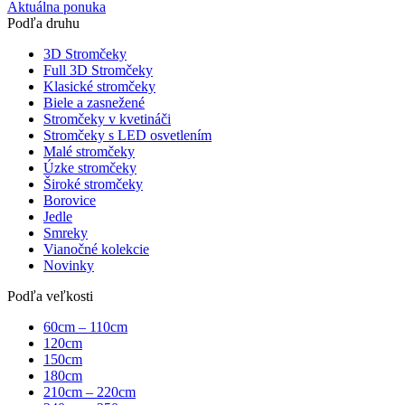
Aktuálna ponuka
Podľa druhu
3D Stromčeky
Full 3D Stromčeky
Klasické stromčeky
Biele a zasnežené
Stromčeky v kvetináči
Stromčeky s LED osvetlením
Malé stromčeky
Úzke stromčeky
Široké stromčeky
Borovice
Jedle
Smreky
Vianočné kolekcie
Novinky
Podľa veľkosti
60cm – 110cm
120cm
150cm
180cm
210cm – 220cm