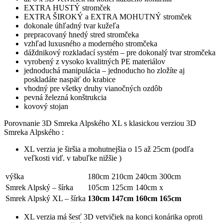
EXTRA HUSTÝ stromček
EXTRA ŠIROKÝ a EXTRA MOHUTNÝ stromček
dokonale úhľadný tvar kužeľa
prepracovaný hnedý stred stromčeka
vzhľad luxusného a moderného stromčeka
dáždnikový rozkladací systém – pre dokonalý tvar stromčeka
vyrobený z vysoko kvalitných PE materiálov
jednoduchá manipulácia – jednoducho ho zložíte aj
poskladáte naspäť do krabice
vhodný pre všetky druhy vianočných ozdôb
pevná železná konštrukcia
kovový stojan
Porovnanie 3D Smreka Alpského XL s klasickou verziou 3D
Smreka Alpského :
XL verzia je širšia a mohutnejšia o 15 až 25cm (podľa
veľkosti viď. v tabuľke nižšie )
výška
180cm
210cm
240cm
300cm
Smrek Alpský – šírka
105cm
125cm
140cm
x
Smrek Alpský XL – šírka
130cm
147cm
160cm
165cm
XL verzia má šesť 3D vetvičiek na konci konárika oproti