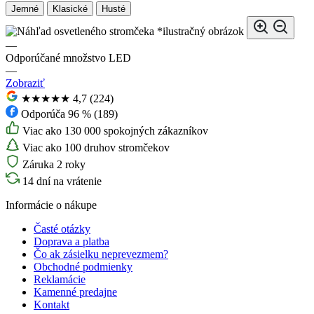
Jemné
Klasické
Husté
*ilustračný obrázok
—
Odporúčané množstvo LED
—
Zobraziť
★★★★★
4,7 (224)
Odporúča 96 % (189)
Viac ako 130 000 spokojných zákazníkov
Viac ako 100 druhov stromčekov
Záruka 2 roky
14 dní na vrátenie
Informácie o nákupe
Časté otázky
Doprava a platba
Čo ak zásielku neprevezmem?
Obchodné podmienky
Reklamácie
Kamenné predajne
Kontakt