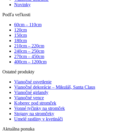
Novinky
Podľa veľkosti
60cm – 110cm
120cm
150cm
180cm
210cm – 220cm
240cm – 250cm
270cm – 450cm
400cm – 1200cm
Ostatné produkty
Vianočné osvetlenie
Vianočné dekorácie – Mikuláš, Santa Claus
Vianočné girlandy
Vianočné vence
Koberec pod stromček
Vonné tyčinky na stromček
Stojany na stromčeky
Umelé rastliny v kvetináči
Aktuálna ponuka