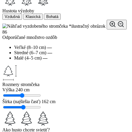
Hustota výzdoby
Vzdušná
Klasická
Bohatá
*ilustračný obrázok
86
Odporúčané množstvo ozdôb
Veľké (8–10 cm)
—
Stredné (6–7 cm)
—
Malé (4–5 cm)
—
Rozmery stromčeka
Výška
240 cm
Šírka (najširšia časť)
162 cm
Ako husto chcete svietiť?