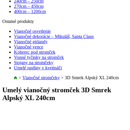
240cm – 250cm
270cm – 450cm
400cm – 1200cm
Ostatné produkty
Vianočné osvetlenie
Vianočné dekorácie – Mikuláš, Santa Claus
Vianočné girlandy
Vianočné vence
Koberec pod stromček
Vonné tyčinky na stromček
Stojany na stromčeky
Umelé rastliny v kvetináči
>
Vianočné stromčeky
>
3D Smrek Alpský XL 240cm
Umelý vianočný stromček 3D Smrek
Alpský XL 240cm