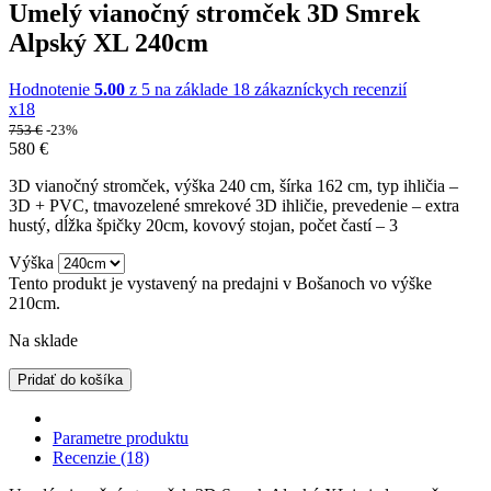
Umelý vianočný stromček 3D Smrek
Alpský XL 240cm
Hodnotenie
5.00
z 5 na základe
18
zákazníckych recenzií
x18
753
€
-23%
580
€
3D vianočný stromček, výška 240 cm, šírka 162 cm, typ ihličia –
3D + PVC, tmavozelené smrekové 3D ihličie, prevedenie – extra
hustý, dĺžka špičky 20cm, kovový stojan, počet častí – 3
Výška
Tento produkt je vystavený na predajni v Bošanoch vo výške
210cm.
Na sklade
Pridať do košíka
Parametre produktu
Recenzie (18)