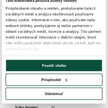
Táto webstránka používa súbory cookies
Počet PVC vetvičiek
1918
Prispôsobenie obsahu a reklám, poskytovanie funkcií
sociálnych médií a analýza návštevnosti používame
Typ ihličia
3D (PE) + PVC
súbory cookie. Informácie o tom, ako používate naše
webové stránky, poskytujeme aj našim partnerom v
Percentuálny podiel 3D/PVC
63/37
oblasti sociálnych médií, inzercie a analýzy. Títo partneri
mohli skombinovať informácie s ďalšími údajmi, ktoré
Prevedenie
Extra husté
vám môžu poskytnúť alebo ktoré od vás získali, keď ste
používali ich služby.
Typ rozkladania
snap tree
Povoliť všetko
Dĺžka špičky
20cm
Prispôsobiť
Váha (netto)
26,5
Odmietnuť
Počet častí
3
Váha (brutto)
31