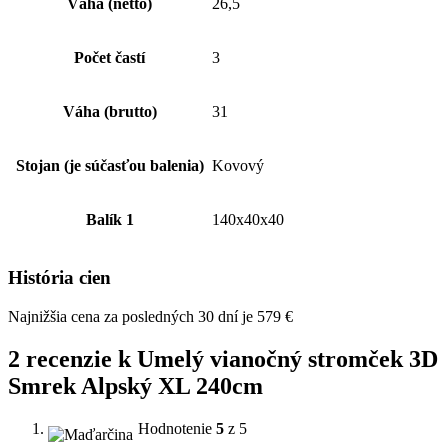
Váha (netto)
26,5
Počet častí
3
Váha (brutto)
31
Stojan (je súčasťou balenia)
Kovový
Balík 1
140x40x40
História cien
Najnižšia cena za posledných 30 dní je
579
€
2 recenzie k
Umelý vianočný stromček 3D
Smrek Alpský XL 240cm
Hodnotenie
5
z 5