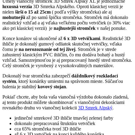
Umelý vianočný stromček 3D Smrek Alpský XL je jednoznačne
luxusná verzia
3D Smreka Alpského. Oproti klasickej verzii je
nielen
širší o 15 až 25cm
( podľa výšky stromčeka) ale aj
mohutnejší
až po samú špičku stromčeka. Stromček má dokonalo
realistický vzhľad a aj vďaka veľkému počtu vetvičiek (o 30% viac
ako pri klasickej verzii) je
najhustejší stromček
v našej ponuke.
Konce konárov sú ukončené až
6 x 3D vetvičkami
. Realistické 3D
ihličie je dokonalý gumový odliatok skutočnej vetvičky, vďaka
čomu je
na nerozoznanie od tej živej
. Stromček je v strede
zahustený klasickým PVC ihličím, čo mu dodáva bohatý a hustý
vzhľad. Samozrejmosťou je aj prepracovaný hnedý stred stromčeka.
Celý stromček je vyrobený z vysokokvalitných materiálov.
Dokonalý tvar stromčeka zabezpečí
dáždnikový rozkladací
systém
, ktorý konáriky umiestni na správnom mieste. Súčasťou
balenia je stabilný
kovový stojan
.
Pokiaľ chcete, aby bola vaša vianočná výzdoba dokonalo zladená,
aj tento produkt môžete skombinovať s vianočnými dekoráciami
rovnakého druhu vo vianočnej kolekcii
3D Smrek Alpský
.
jedinečné smrekové 3D ihličie tmavšej zelenej farby
dokonalo prepracovaná štruktúra vetvičiek
cca 65% stromčeka tvorí 3D ihličie
až 6 x 3D vetvičiek na konci každého konárika