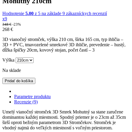
Mohutný 210cm
Hodnotenie
5.00
z 5 na základe
9
zákazníckych recenzií
x9
348
€
-23%
268
€
3D vianočný stromček, výška 210 cm, šírka 165 cm, typ ihličia –
3D + PVC, tmavozelené smrekové 3D ihličie, prevedenie – hustý,
dĺžka špičky 20cm, kovový stojan, počet častí – 3
Výška
Na sklade
Pridať do košíka
Parametre produktu
Recenzie (9)
Umelý vianočný stromček 3D Smrek Mohutný sa stane zaručene
dominantou každej miestnosti. Spodný priemer je o 23cm až 35cm
širší oproti bežným parametrom 3D Stromčekov. Stromček je
vhodný najmä do veľkých miestností s voľným priestorom.