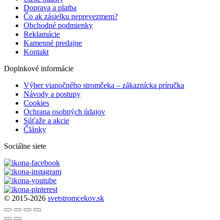
Doprava a platba
Čo ak zásielku neprevezmem?
Obchodné podmienky
Reklamácie
Kamenné predajne
Kontakt
Doplnkové informácie
Výber vianočného stromčeka – zákaznícka príručka
Návody a postupy
Cookies
Ochrana osobných údajov
Súťaže a akcie
Články
Sociálne siete
© 2015-2026
svetstromcekov.sk