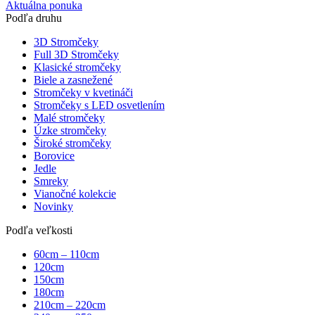
Aktuálna ponuka
Podľa druhu
3D Stromčeky
Full 3D Stromčeky
Klasické stromčeky
Biele a zasnežené
Stromčeky v kvetináči
Stromčeky s LED osvetlením
Malé stromčeky
Úzke stromčeky
Široké stromčeky
Borovice
Jedle
Smreky
Vianočné kolekcie
Novinky
Podľa veľkosti
60cm – 110cm
120cm
150cm
180cm
210cm – 220cm