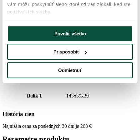
vám môžu poskytnúť alebo ktoré od vás získali, keď ste
Dĺžka špičky
20cm
používali ich služby.
Váha (netto)
14,4
Povoliť všetko
Počet častí
3
Prispôsobiť
Váha (brutto)
17,9
Odmietnuť
Stojan (je súčasťou balenia)
Kovový
Balík 1
143x39x39
História cien
Najnižšia cena za posledných 30 dní je
268
€
Parametre produktu