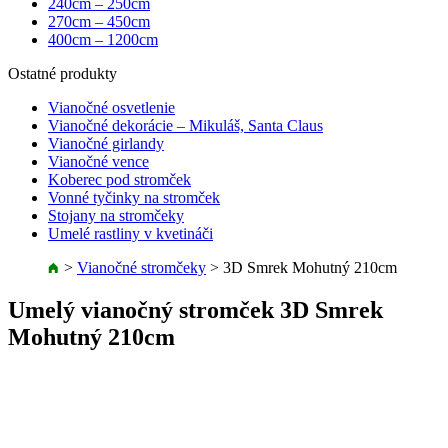
240cm – 250cm
270cm – 450cm
400cm – 1200cm
Ostatné produkty
Vianočné osvetlenie
Vianočné dekorácie – Mikuláš, Santa Claus
Vianočné girlandy
Vianočné vence
Koberec pod stromček
Vonné tyčinky na stromček
Stojany na stromčeky
Umelé rastliny v kvetináči
>
Vianočné stromčeky
>
3D Smrek Mohutný 210cm
Umelý vianočný stromček 3D Smrek
Mohutný 210cm