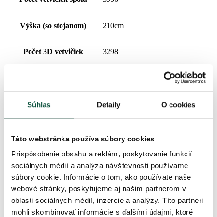
Výška (so stojanom)
210cm
Počet 3D vetvičiek
3298
Šírka
165cm
Počet PVC vetvičiek
658
Súhlas
Detaily
O cookies
Typ ihličia
3D (PE) + PVC
Táto webstránka používa súbory cookies
Prispôsobenie obsahu a reklám, poskytovanie funkcií
Percentuálny podiel 3D/PVC
83/17
sociálnych médií a analýza návštevnosti používame
súbory cookie. Informácie o tom, ako používate naše
Prevedenie
Husté
webové stránky, poskytujeme aj našim partnerom v
oblasti sociálnych médií, inzercie a analýzy. Títo partneri
Typ rozkladania
snap tree
mohli skombinovať informácie s ďalšími údajmi, ktoré