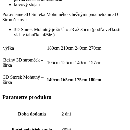
kovový stojan
Porovnanie 3D Smreka Mohutného s bežnými parametrami 3D
Stromčekov :
3D Smrek Mohutný je širší o 23 až 35cm (podľa veľkosti
viď. v tabuľke nižšie )
výška
180cm
210cm
240cm
270cm
Bežný 3D stromček –
105cm
125cm
140cm
157cm
šírka
3D Smrek Mohutný –
149cm
165cm
175cm
180cm
šírka
Parametre produktu
Doba dodania
2 dni
Počet vetvičiek spolu
3956