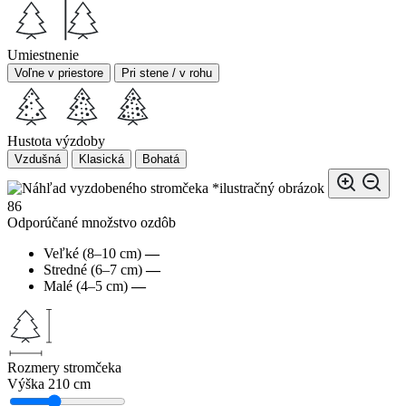
Umiestnenie
Voľne v priestore
Pri stene / v rohu
Hustota výzdoby
Vzdušná
Klasická
Bohatá
*ilustračný obrázok
86
Odporúčané množstvo ozdôb
Veľké (8–10 cm)
—
Stredné (6–7 cm)
—
Malé (4–5 cm)
—
Rozmery stromčeka
Výška
210 cm