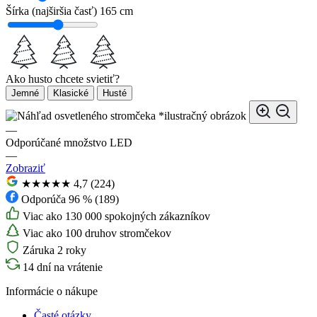
Šírka (najširšia časť)
165 cm
Ako husto chcete svietiť?
Jemné
Klasické
Husté
*ilustračný obrázok
—
Odporúčané množstvo LED
—
Zobraziť
★★★★★
4,7 (224)
Odporúča 96 % (189)
Viac ako 130 000 spokojných zákazníkov
Viac ako 100 druhov stromčekov
Záruka 2 roky
14 dní na vrátenie
Informácie o nákupe
Časté otázky