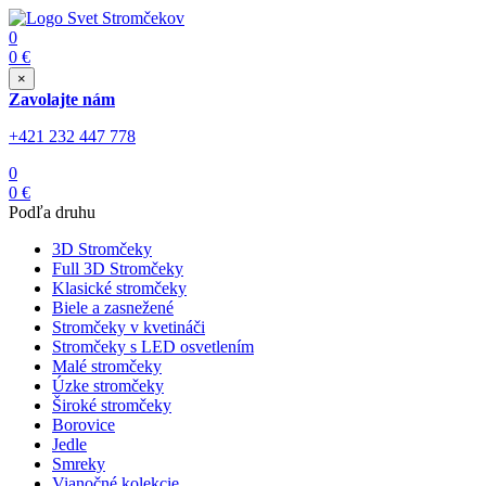
0
0
€
×
Zavolajte nám
+421 232 447 778
0
0
€
Podľa druhu
3D Stromčeky
Full 3D Stromčeky
Klasické stromčeky
Biele a zasnežené
Stromčeky v kvetináči
Stromčeky s LED osvetlením
Malé stromčeky
Úzke stromčeky
Široké stromčeky
Borovice
Jedle
Smreky
Vianočné kolekcie