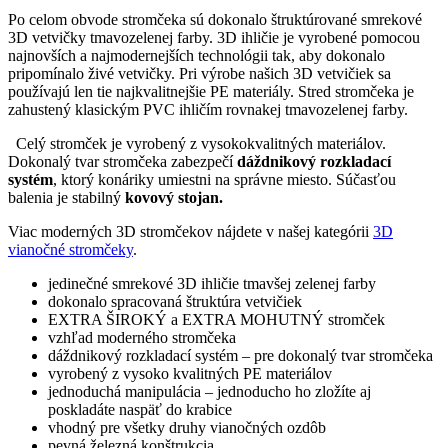
Po celom obvode stromčeka sú dokonalo štruktúrované smrekové
3D vetvičky tmavozelenej farby. 3D ihličie je vyrobené pomocou
najnovších a najmodernejších technológii tak, aby dokonalo
pripomínalo živé vetvičky. Pri výrobe našich 3D vetvičiek sa
používajú len tie najkvalitnejšie PE materiály. Stred stromčeka je
zahustený klasickým PVC ihličím rovnakej tmavozelenej farby.
Celý stromček je vyrobený z vysokokvalitných materiálov.
Dokonalý tvar stromčeka zabezpečí
dáždnikový rozkladací
systém
, ktorý konáriky umiestni na správne miesto. Súčasťou
balenia je stabilný
kovový stojan.
Viac moderných 3D stromčekov nájdete v našej kategórii
3D
vianočné stromčeky
.
jedinečné smrekové 3D ihličie tmavšej zelenej farby
dokonalo spracovaná štruktúra vetvičiek
EXTRA ŠIROKÝ a EXTRA MOHUTNÝ stromček
vzhľad moderného stromčeka
dáždnikový rozkladací systém – pre dokonalý tvar stromčeka
vyrobený z vysoko kvalitných PE materiálov
jednoduchá manipulácia – jednoducho ho zložíte aj
poskladáte naspäť do krabice
vhodný pre všetky druhy vianočných ozdôb
pevná železná konštrukcia