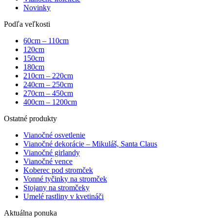
Novinky
Podľa veľkosti
60cm – 110cm
120cm
150cm
180cm
210cm – 220cm
240cm – 250cm
270cm – 450cm
400cm – 1200cm
Ostatné produkty
Vianočné osvetlenie
Vianočné dekorácie – Mikuláš, Santa Claus
Vianočné girlandy
Vianočné vence
Koberec pod stromček
Vonné tyčinky na stromček
Stojany na stromčeky
Umelé rastliny v kvetináči
Aktuálna ponuka