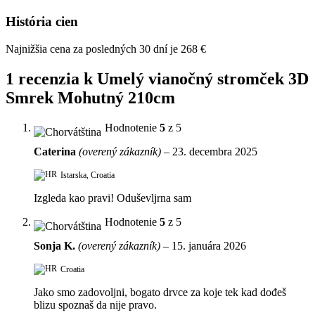
História cien
Najnižšia cena za posledných 30 dní je
268
€
1 recenzia k
Umelý vianočný stromček 3D
Smrek Mohutný 210cm
Hodnotenie
5
z 5
Caterina
(overený zákazník)
–
23. decembra 2025
Istarska, Croatia
Izgleda kao pravi! Oduševljrna sam
Hodnotenie
5
z 5
Sonja K.
(overený zákazník)
–
15. januára 2026
Croatia
Jako smo zadovoljni, bogato drvce za koje tek kad dođeš
blizu spoznaš da nije pravo.