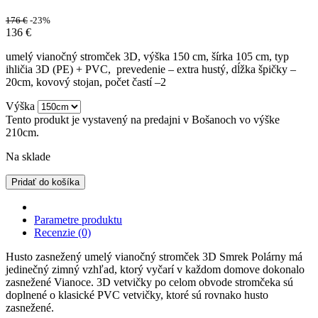
176
€
-23%
136
€
umelý vianočný stromček 3D, výška 150 cm, šírka 105 cm, typ
ihličia 3D (PE) + PVC, prevedenie – extra hustý, dĺžka špičky –
20cm, kovový stojan, počet častí –2
Výška
Tento produkt je vystavený na predajni v Bošanoch vo výške
210cm.
Na sklade
Pridať do košíka
Parametre produktu
Recenzie (0)
Husto zasnežený umelý vianočný stromček 3D Smrek Polárny má
jedinečný zimný vzhľad, ktorý vyčarí v každom domove dokonalo
zasnežené Vianoce. 3D vetvičky po celom obvode stromčeka sú
doplnené o klasické PVC vetvičky, ktoré sú rovnako husto
zasnežené.