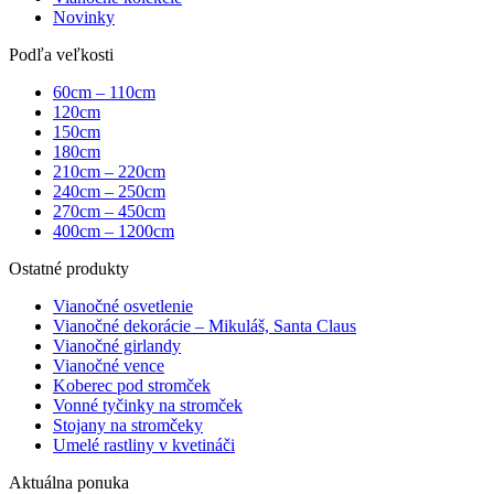
Novinky
Podľa veľkosti
60cm – 110cm
120cm
150cm
180cm
210cm – 220cm
240cm – 250cm
270cm – 450cm
400cm – 1200cm
Ostatné produkty
Vianočné osvetlenie
Vianočné dekorácie – Mikuláš, Santa Claus
Vianočné girlandy
Vianočné vence
Koberec pod stromček
Vonné tyčinky na stromček
Stojany na stromčeky
Umelé rastliny v kvetináči
Aktuálna ponuka