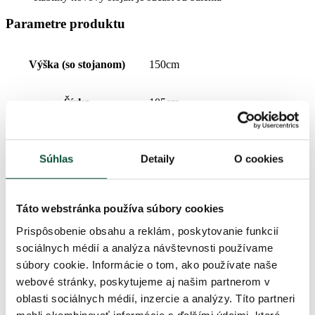
Parametre produktu
Výška (so stojanom)
150cm
Šírka
105cm
Počet vetvičiek spolu
1430
Súhlas
Detaily
O cookies
Typ ihličia
3D (PE) + PVC
Táto webstránka používa súbory cookies
Počet 3D vetvičiek
1090
Prispôsobenie obsahu a reklám, poskytovanie funkcií
sociálnych médií a analýza návštevnosti používame
Prevedenie
Extra husté
súbory cookie. Informácie o tom, ako používate naše
webové stránky, poskytujeme aj našim partnerom v
Počet PVC vetvičiek
340
oblasti sociálnych médií, inzercie a analýzy. Títo partneri