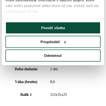
mohli skombinovať informácie s ďalšími údajmi, ktoré
Počet častí
2
vám môžu poskytnúť alebo ktoré od vás získali, keď ste
používali ich služby.
Percentuálny podiel 3D/PVC
76/24
Povoliť všetko
Stojan (je súčasťou balenia)
Kovový
Prispôsobiť
Typ rozkladania
snap tree
Odmietnuť
Váha (netto)
7
Doba dodania
2 dni
Váha (brutto)
8,6
Balík 1
112x31x25