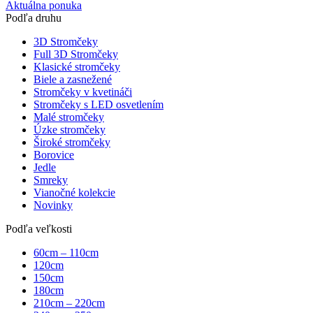
Aktuálna ponuka
Podľa druhu
3D Stromčeky
Full 3D Stromčeky
Klasické stromčeky
Biele a zasnežené
Stromčeky v kvetináči
Stromčeky s LED osvetlením
Malé stromčeky
Úzke stromčeky
Široké stromčeky
Borovice
Jedle
Smreky
Vianočné kolekcie
Novinky
Podľa veľkosti
60cm – 110cm
120cm
150cm
180cm
210cm – 220cm