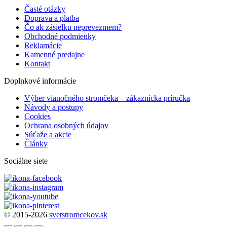
Časté otázky
Doprava a platba
Čo ak zásielku neprevezmem?
Obchodné podmienky
Reklamácie
Kamenné predajne
Kontakt
Doplnkové informácie
Výber vianočného stromčeka – zákaznícka príručka
Návody a postupy
Cookies
Ochrana osobných údajov
Súťaže a akcie
Články
Sociálne siete
© 2015-2026
svetstromcekov.sk