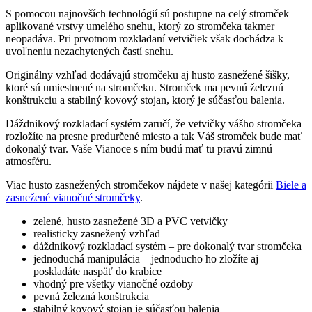
S pomocou najnovších technológií sú postupne na celý stromček
aplikované vrstvy umelého snehu, ktorý zo stromčeka takmer
neopadáva. Pri prvotnom rozkladaní vetvičiek však dochádza k
uvoľneniu nezachytených častí snehu.
Originálny vzhľad dodávajú stromčeku aj husto zasnežené šišky,
ktoré sú umiestnené na stromčeku. Stromček ma pevnú železnú
konštrukciu a stabilný kovový stojan, ktorý je súčasťou balenia.
Dáždnikový rozkladací systém zaručí, že vetvičky vášho stromčeka
rozložíte na presne predurčené miesto a tak Váš stromček bude mať
dokonalý tvar. Vaše Vianoce s ním budú mať tu pravú zimnú
atmosféru.
Viac husto zasnežených stromčekov nájdete v našej kategórii
Biele a
zasnežené vianočné stromčeky
.
zelené, husto zasnežené 3D a PVC vetvičky
realisticky zasnežený vzhľad
dáždnikový rozkladací systém – pre dokonalý tvar stromčeka
jednoduchá manipulácia – jednoducho ho zložíte aj
poskladáte naspäť do krabice
vhodný pre všetky vianočné ozdoby
pevná železná konštrukcia
stabilný kovový stojan je súčasťou balenia