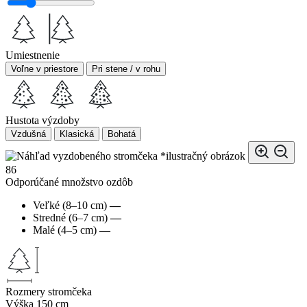
Umiestnenie
Voľne v priestore
Pri stene / v rohu
Hustota výzdoby
Vzdušná
Klasická
Bohatá
*ilustračný obrázok
86
Odporúčané množstvo ozdôb
Veľké (8–10 cm)
—
Stredné (6–7 cm)
—
Malé (4–5 cm)
—
Rozmery stromčeka
Výška
150 cm