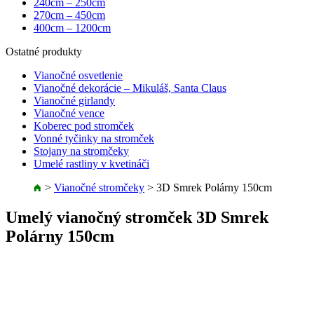
240cm – 250cm
270cm – 450cm
400cm – 1200cm
Ostatné produkty
Vianočné osvetlenie
Vianočné dekorácie – Mikuláš, Santa Claus
Vianočné girlandy
Vianočné vence
Koberec pod stromček
Vonné tyčinky na stromček
Stojany na stromčeky
Umelé rastliny v kvetináči
>
Vianočné stromčeky
>
3D Smrek Polárny 150cm
Umelý vianočný stromček 3D Smrek
Polárny 150cm