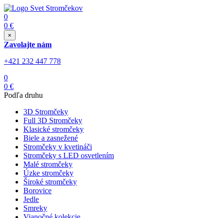
0
0
€
×
Zavolajte nám
+421 232 447 778
0
0
€
Podľa druhu
3D Stromčeky
Full 3D Stromčeky
Klasické stromčeky
Biele a zasnežené
Stromčeky v kvetináči
Stromčeky s LED osvetlením
Malé stromčeky
Úzke stromčeky
Široké stromčeky
Borovice
Jedle
Smreky
Vianočné kolekcie