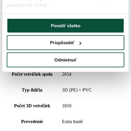
vhodný pre všetky vianočné ozdoby
používali ich služby.
pevná železná konštrukcia
stabilný kovový stojan je súčasťou balenia
Parametre produktu
Povoliť všetko
Výška (so stojanom)
210cm
Prispôsobiť
Šírka
135cm
Odmietnuť
Počet vetvičiek spolu
2654
Typ ihličia
3D (PE) + PVC
Počet 3D vetvičiek
1810
Prevedenie
Extra husté