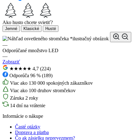
Ako husto chcete svietiť?
Jemné
Klasické
Husté
*ilustračný obrázok
—
Odporúčané množstvo LED
—
Zobraziť
★★★★★
4,7 (224)
Odporúča 96 % (189)
Viac ako 130 000 spokojných zákazníkov
Viac ako 100 druhov stromčekov
Záruka 2 roky
14 dní na vrátenie
Informácie o nákupe
Časté otázky
Doprava a platba
Čo ak zásielku neprevezmem?