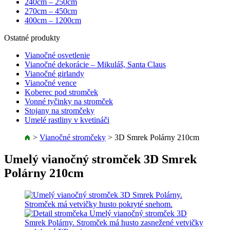
240cm – 250cm
270cm – 450cm
400cm – 1200cm
Ostatné produkty
Vianočné osvetlenie
Vianočné dekorácie – Mikuláš, Santa Claus
Vianočné girlandy
Vianočné vence
Koberec pod stromček
Vonné tyčinky na stromček
Stojany na stromčeky
Umelé rastliny v kvetináči
>
Vianočné stromčeky
>
3D Smrek Polárny 210cm
Umelý vianočný stromček 3D Smrek
Polárny 210cm