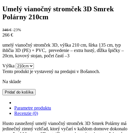
Umelý vianočný stromček 3D Smrek
Polárny 210cm
346
€
-23%
266
€
umelý vianočný stromček 3D, výška 210 cm, šírka 135 cm, typ
ihličia 3D (PE) + PVC, prevedenie – extra hustý, dĺžka špičky –
20cm, kovový stojan, počet častí –3
Výška
Tento produkt je vystavený na predajni v Bošanoch.
Na sklade
Pridať do košíka
Parametre produktu
Recenzie (0)
Husto zasnežený umelý vianočný stromček 3D Smrek Polárny má
jedinečný zimný vzhľad, ktorý vyčarí v každom domove dokonalo