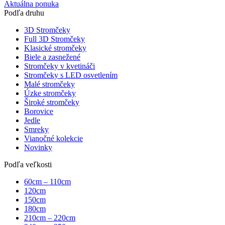
Aktuálna ponuka
Podľa druhu
3D Stromčeky
Full 3D Stromčeky
Klasické stromčeky
Biele a zasnežené
Stromčeky v kvetináči
Stromčeky s LED osvetlením
Malé stromčeky
Úzke stromčeky
Široké stromčeky
Borovice
Jedle
Smreky
Vianočné kolekcie
Novinky
Podľa veľkosti
60cm – 110cm
120cm
150cm
180cm
210cm – 220cm