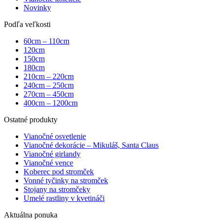
Novinky
Podľa veľkosti
60cm – 110cm
120cm
150cm
180cm
210cm – 220cm
240cm – 250cm
270cm – 450cm
400cm – 1200cm
Ostatné produkty
Vianočné osvetlenie
Vianočné dekorácie – Mikuláš, Santa Claus
Vianočné girlandy
Vianočné vence
Koberec pod stromček
Vonné tyčinky na stromček
Stojany na stromčeky
Umelé rastliny v kvetináči
Aktuálna ponuka