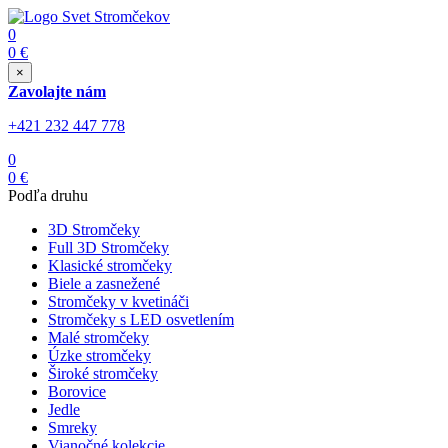
0
0
€
×
Zavolajte nám
+421 232 447 778
0
0
€
Podľa druhu
3D Stromčeky
Full 3D Stromčeky
Klasické stromčeky
Biele a zasnežené
Stromčeky v kvetináči
Stromčeky s LED osvetlením
Malé stromčeky
Úzke stromčeky
Široké stromčeky
Borovice
Jedle
Smreky
Vianočné kolekcie