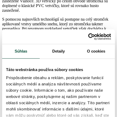
zasnežené Vianoce. 3D vetvičky po celom obvode stromčeka sú
doplnené o klasické PVC vetvičky, ktoré sú rovnako husto
zasnežené.
S pomocou najnovších technológií sú postupne na celý stromček
aplikované vrstvy umelého snehu, ktorý zo stromčeka takmer
neopadáva. Pri prvotnom rozkladaní vetvičiek však dochádza k
uvoľneniu nezachytených častí snehu.
Originálny vzhľad dodávajú stromčeku aj husto zasnežené šišky,
ktoré sú umiestnené na stromčeku. Stromček ma pevnú železnú
Súhlas
Detaily
O cookies
konštrukciu a stabilný kovový stojan, ktorý je súčasťou balenia.
Dáždnikový rozkladací systém zaručí, že vetvičky vášho stromčeka
rozložíte na presne predurčené miesto a tak Váš stromček bude mať
Táto webstránka používa súbory cookies
dokonalý tvar. Vaše Vianoce s ním budú mať tu pravú zimnú
atmosféru.
Prispôsobenie obsahu a reklám, poskytovanie funkcií
Viac husto zasnežených stromčekov nájdete v našej kategórii
Biele a
sociálnych médií a analýza návštevnosti používame
zasnežené vianočné stromčeky
.
súbory cookie. Informácie o tom, ako používate naše
webové stránky, poskytujeme aj našim partnerom v
zelené, husto zasnežené 3D a PVC vetvičky
realisticky zasnežený vzhľad
oblasti sociálnych médií, inzercie a analýzy. Títo partneri
dáždnikový rozkladací systém – pre dokonalý tvar stromčeka
mohli skombinovať informácie s ďalšími údajmi, ktoré
jednoduchá manipulácia – jednoducho ho zložíte aj
vám môžu poskytnúť alebo ktoré od vás získali, keď ste
poskladáte naspäť do krabice