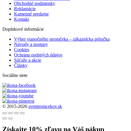
Obchodné podmienky
Reklamácie
Kamenné predajne
Kontakt
Doplnkové informácie
Výber vianočného stromčeka – zákaznícka príručka
Návody a postupy
Cookies
Ochrana osobných údajov
Súťaže a akcie
Články
Sociálne siete
© 2015-2026
svetstromcekov.sk
Získajte 10% zľavu na Váš nákup