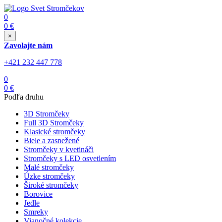
0
0
€
×
Zavolajte nám
+421 232 447 778
0
0
€
Podľa druhu
3D Stromčeky
Full 3D Stromčeky
Klasické stromčeky
Biele a zasnežené
Stromčeky v kvetináči
Stromčeky s LED osvetlením
Malé stromčeky
Úzke stromčeky
Široké stromčeky
Borovice
Jedle
Smreky
Vianočné kolekcie