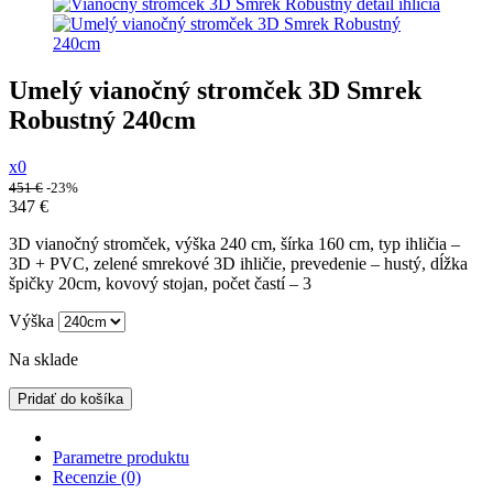
Umelý vianočný stromček 3D Smrek
Robustný 240cm
x0
451
€
-23%
347
€
3D vianočný stromček, výška 240 cm, šírka 160 cm, typ ihličia –
3D + PVC, zelené smrekové 3D ihličie, prevedenie – hustý, dĺžka
špičky 20cm, kovový stojan, počet častí – 3
Výška
Na sklade
Pridať do košíka
Parametre produktu
Recenzie (0)