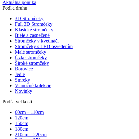
Aktuálna ponuka
Podľa druhu
3D Stromčeky
Full 3D Stromčeky
Klasické stromčeky
Biele a zasnežené
Stromčeky v kvetináči
Stromčeky s LED osvetlením
Malé stromčeky
Úzke stromčeky
Široké stromčeky
Borovice
Jedle
Smreky
Vianočné kolekcie
Novinky
Podľa veľkosti
60cm – 110cm
120cm
150cm
180cm
210cm – 220cm