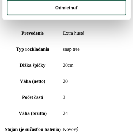
Typ ihličia
3D (PE) + PVC
Odmietnuť
Percentuálny podiel 3D/PVC
61/39
Prevedenie
Extra husté
Typ rozkladania
snap tree
Dĺžka špičky
20cm
Váha (netto)
20
Počet častí
3
Váha (brutto)
24
Stojan (je súčasťou balenia)
Kovový