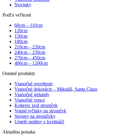
Novinky
Podľa veľkosti
60cm – 110cm
120cm
150cm
180cm
210cm – 220cm
240cm – 250cm
270cm – 450cm
400cm – 1200cm
Ostatné produkty
Vianočné osvetlenie
Vianočné dekorácie – Mikuláš, Santa Claus
Vianočné girlandy
Vianočné vence
Koberec pod stromček
Vonné tyčinky na stromček
Stojany na stromčeky
Umelé rastliny v kvetináči
Aktuálna ponuka