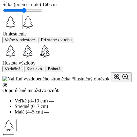
Šírka (priemer dole)
160 cm
Umiestnenie
Voľne v priestore
Pri stene / v rohu
Hustota výzdoby
Vzdušná
Klasická
Bohatá
*ilustračný obrázok
86
Odporúčané množstvo ozdôb
Veľké (8–10 cm)
—
Stredné (6–7 cm)
—
Malé (4–5 cm)
—