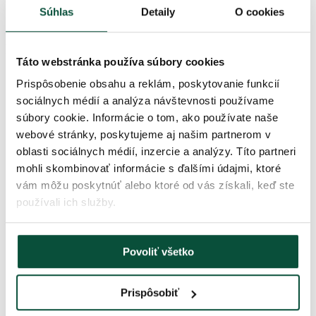
poskladáte naspäť do krabice
Súhlas
Detaily
O cookies
kovový stojan
Parametre produktu
Táto webstránka používa súbory cookies
Prispôsobenie obsahu a reklám, poskytovanie funkcií
Doba dodania
2 dni
sociálnych médií a analýza návštevnosti používame
súbory cookie. Informácie o tom, ako používate naše
Počet vetvičiek spolu
3198
webové stránky, poskytujeme aj našim partnerom v
oblasti sociálnych médií, inzercie a analýzy. Títo partneri
Výška (so stojanom)
240cm
mohli skombinovať informácie s ďalšími údajmi, ktoré
vám môžu poskytnúť alebo ktoré od vás získali, keď ste
používali ich služby.
Počet 3D vetvičiek
1965
Šírka
160cm
Povoliť všetko
Počet PVC vetvičiek
1233
Prispôsobiť