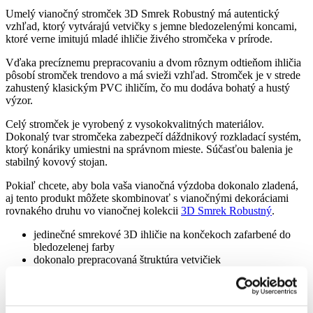
Umelý vianočný stromček 3D Smrek Robustný má autentický
vzhľad, ktorý vytvárajú vetvičky s jemne bledozelenými koncami,
ktoré verne imitujú mladé ihličie živého stromčeka v prírode.
Vďaka precíznemu prepracovaniu a dvom rôznym odtieňom ihličia
pôsobí stromček trendovo a má svieži vzhľad. Stromček je v strede
zahustený klasickým PVC ihličím, čo mu dodáva bohatý a hustý
výzor.
Celý stromček je vyrobený z vysokokvalitných materiálov.
Dokonalý tvar stromčeka zabezpečí dáždnikový rozkladací systém,
ktorý konáriky umiestni na správnom mieste. Súčasťou balenia je
stabilný kovový stojan.
Pokiaľ chcete, aby bola vaša vianočná výzdoba dokonalo zladená,
aj tento produkt môžete skombinovať s vianočnými dekoráciami
rovnakého druhu vo vianočnej kolekcii
3D Smrek Robustný
.
jedinečné smrekové 3D ihličie na končekoch zafarbené do
bledozelenej farby
dokonalo prepracovaná štruktúra vetvičiek
dáždnikový rozkladací systém – pre dokonalý tvar stromčeka
vyrobený z vysoko kvalitných PE materiálov
pevná kovová konštrukcia
jednoduchá manipulácia – jednoducho ho zložíte aj