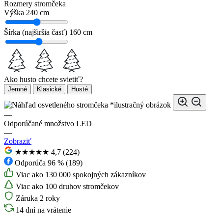
Rozmery stromčeka
Výška
240 cm
Šírka (najširšia časť)
160 cm
Ako husto chcete svietiť?
Jemné
Klasické
Husté
*ilustračný obrázok
—
Odporúčané množstvo LED
—
Zobraziť
★★★★★
4,7 (224)
Odporúča 96 % (189)
Viac ako 130 000 spokojných zákazníkov
Viac ako 100 druhov stromčekov
Záruka 2 roky
14 dní na vrátenie