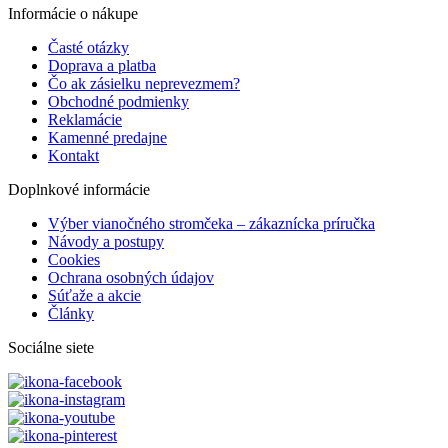
Informácie o nákupe
Časté otázky
Doprava a platba
Čo ak zásielku neprevezmem?
Obchodné podmienky
Reklamácie
Kamenné predajne
Kontakt
Doplnkové informácie
Výber vianočného stromčeka – zákaznícka príručka
Návody a postupy
Cookies
Ochrana osobných údajov
Súťaže a akcie
Články
Sociálne siete