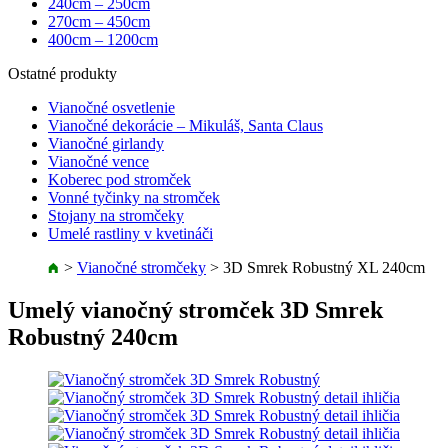
240cm – 250cm
270cm – 450cm
400cm – 1200cm
Ostatné produkty
Vianočné osvetlenie
Vianočné dekorácie – Mikuláš, Santa Claus
Vianočné girlandy
Vianočné vence
Koberec pod stromček
Vonné tyčinky na stromček
Stojany na stromčeky
Umelé rastliny v kvetináči
>
Vianočné stromčeky
>
3D Smrek Robustný XL 240cm
Umelý vianočný stromček 3D Smrek
Robustný 240cm