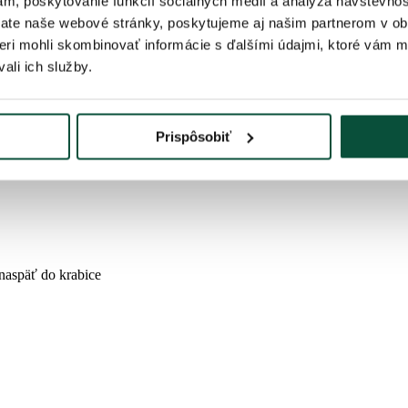
ám, poskytovanie funkcií sociálnych médií a analýza návštevno
ate naše webové stránky, poskytujeme aj našim partnerom v obl
tneri mohli skombinovať informácie s ďalšími údajmi, ktoré vám 
 počtom nezameniteľných jedľových 3D vetvičiek, vďaka čomu vyzerá 
ali ich služby.
ozkladaciemu systému ho jednoducho rozložíte tak, že bude mať dokona
j tento produkt môžete skombinovať s vianočnými dekoráciami rovnaké
Prispôsobiť
 3D ihličím a tak je na nerozoznanie od živého v prírode.
naspäť do krabice