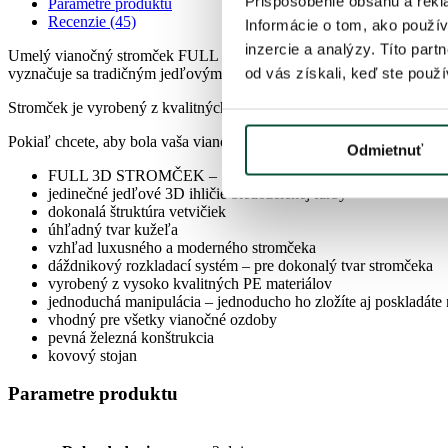
Prispôsobenie obsahu a rekl
Parametre produktu
Recenzie (45)
Informácie o tom, ako použív
inzercie a analýzy. Títo par
Umelý vianočný stromček FULL 3D Jedľa Kaukazská je tvorený veľkým
od vás získali, keď ste použív
vyznačuje sa tradičným jedľovým tvarom.
Stromček je vyrobený z kvalitných materiálov. Vďaka dáždnikovému r
Pokiaľ chcete, aby bola vaša vianočná výzdoba dokonalo zladená, a
Odmietnuť
FULL 3D STROMČEK – 100% stromčeka je tvorené iba kvalitným
jedinečné jedľové 3D ihličie bledozelenej farby
dokonalá štruktúra vetvičiek
úhľadný tvar kužeľa
vzhľad luxusného a moderného stromčeka
dáždnikový rozkladací systém – pre dokonalý tvar stromčeka
vyrobený z vysoko kvalitných PE materiálov
jednoduchá manipulácia – jednoducho ho zložíte aj poskladáte 
vhodný pre všetky vianočné ozdoby
pevná železná konštrukcia
kovový stojan
Parametre produktu