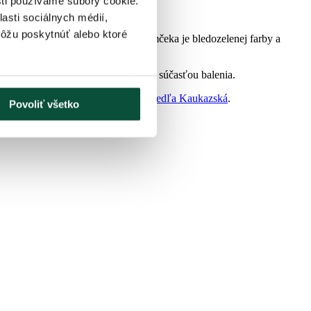
sti používame súbory cookie.
asti sociálnych médií,
môžu poskytnúť alebo ktoré
naozaj realisticky. Ihličie stromčeka je bledozelenej farby a
lý tvar. Stabilný kovový stojan je súčasťou balenia.
ho druhu vo vianočnej kolekcii
3D Jedľa Kaukazská
.
Povoliť všetko