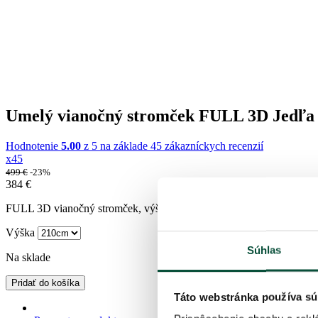
Umelý vianočný stromček FULL 3D Jedľa
Hodnotenie
5.00
z 5 na základe
45
zákazníckych recenzií
x45
499
€
-23%
384
€
FULL 3D vianočný stromček, výška 210cm, šírka 125cm, typ ihličia FU
Výška
Súhlas
Na sklade
Pridať do košíka
Táto webstránka používa sú