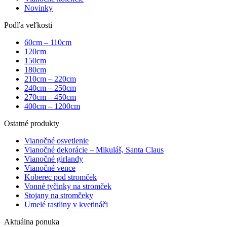
Novinky
Podľa veľkosti
60cm – 110cm
120cm
150cm
180cm
210cm – 220cm
240cm – 250cm
270cm – 450cm
400cm – 1200cm
Ostatné produkty
Vianočné osvetlenie
Vianočné dekorácie – Mikuláš, Santa Claus
Vianočné girlandy
Vianočné vence
Koberec pod stromček
Vonné tyčinky na stromček
Stojany na stromčeky
Umelé rastliny v kvetináči
Aktuálna ponuka