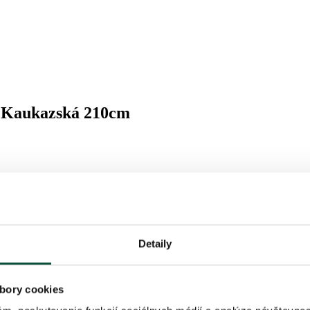
 Kaukazská 210cm
LL 3D, jedľové 3D ihličie bledozelenej farby, prevedenie – extra hust
Detaily
bory cookies