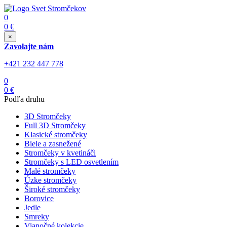
0
0
€
×
Zavolajte nám
+421 232 447 778
0
0
€
Podľa druhu
3D Stromčeky
Full 3D Stromčeky
Klasické stromčeky
Biele a zasnežené
Stromčeky v kvetináči
Stromčeky s LED osvetlením
Malé stromčeky
Úzke stromčeky
Široké stromčeky
Borovice
Jedle
Smreky
Vianočné kolekcie