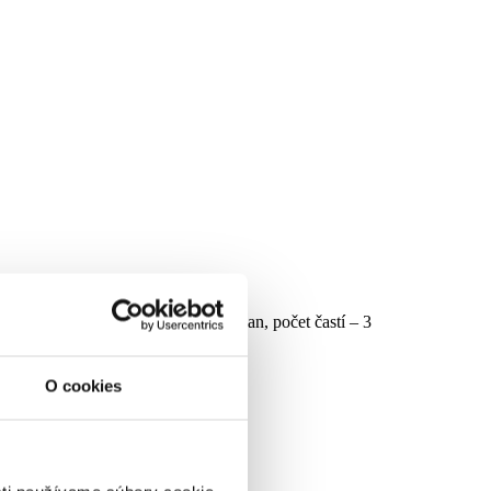
ý, dĺžka špičky 20cm, kovový stojan, počet častí – 3
O cookies