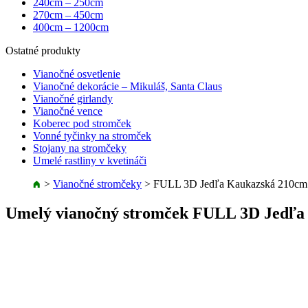
240cm – 250cm
270cm – 450cm
400cm – 1200cm
Ostatné produkty
Vianočné osvetlenie
Vianočné dekorácie – Mikuláš, Santa Claus
Vianočné girlandy
Vianočné vence
Koberec pod stromček
Vonné tyčinky na stromček
Stojany na stromčeky
Umelé rastliny v kvetináči
>
Vianočné stromčeky
>
FULL 3D Jedľa Kaukazská 210cm
Umelý vianočný stromček FULL 3D Jedľa