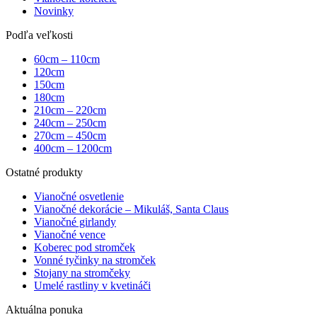
Novinky
Podľa veľkosti
60cm – 110cm
120cm
150cm
180cm
210cm – 220cm
240cm – 250cm
270cm – 450cm
400cm – 1200cm
Ostatné produkty
Vianočné osvetlenie
Vianočné dekorácie – Mikuláš, Santa Claus
Vianočné girlandy
Vianočné vence
Koberec pod stromček
Vonné tyčinky na stromček
Stojany na stromčeky
Umelé rastliny v kvetináči
Aktuálna ponuka