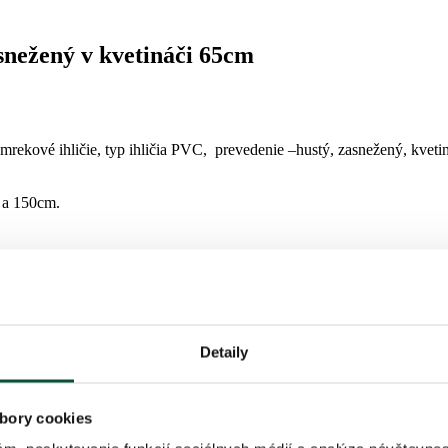
snežený v kvetináči 65cm
rekové ihličie, typ ihličia PVC, prevedenie –hustý, zasnežený, kvetin
 a 150cm.
Detaily
yčaruje krásne zasnežené Vianoce aj v miestnosti s obmedzeným pries
 snehom, nanášaným na stromček najnovšími technológiami tak, aby n
bory cookies
ozložíte a tiež zložíte späť do krabice.