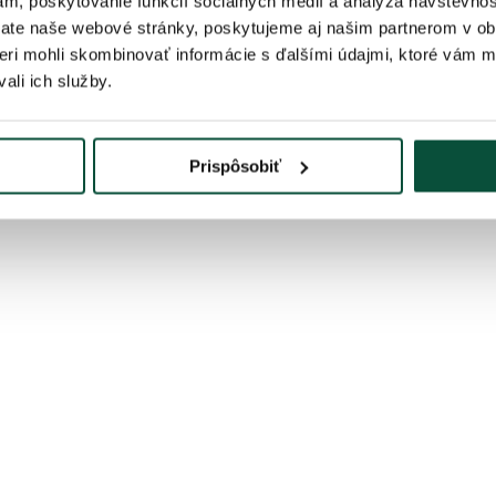
ám, poskytovanie funkcií sociálnych médií a analýza návštevno
j tento produkt môžete skombinovať s vianočnými dekoráciami rovnaké
ate naše webové stránky, poskytujeme aj našim partnerom v obl
tneri mohli skombinovať informácie s ďalšími údajmi, ktoré vám 
ali ich služby.
Prispôsobiť
späť do krabice