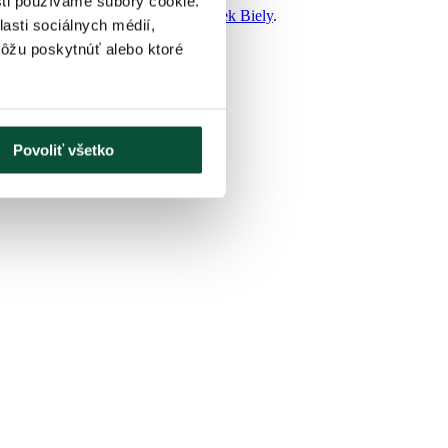
sti používame súbory cookie.
ho druhu vo vianočnej kolekcii
Smrek Biely
.
asti sociálnych médií,
môžu poskytnúť alebo ktoré
Povoliť všetko