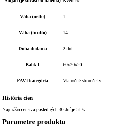
Stojan (je súčasťou balenia)
Kvetináč
Váha (netto)
1
Váha (brutto)
14
Doba dodania
2 dni
Balík 1
60x20x20
FAVI kategória
Vianočné stromčeky
História cien
Najnižšia cena za posledných 30 dní je
51
€
Parametre produktu