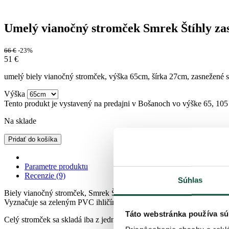
Umelý vianočný stromček Smrek Štíhly za
66
€
-23%
51
€
umelý biely vianočný stromček, výška 65cm, šírka 27cm, zasnežené sm
Výška
Tento produkt je vystavený na predajni v Bošanoch vo výške 65, 105
Na sklade
Pridať do košíka
Parametre produktu
Recenzie (9)
Súhlas
Biely vianočný stromček, Smrek Štíhly zasnežený v kvetináči, vám v
Vyznačuje sa zeleným PVC ihličím, ktoré je husto zasnežené umelým
Táto webstránka používa sú
Celý stromček sa skladá iba z jednej časti, vďaka čomu ho jednoducho r