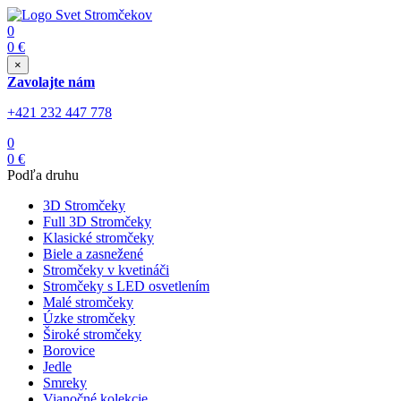
0
0
€
×
Zavolajte nám
+421 232 447 778
0
0
€
Podľa druhu
3D Stromčeky
Full 3D Stromčeky
Klasické stromčeky
Biele a zasnežené
Stromčeky v kvetináči
Stromčeky s LED osvetlením
Malé stromčeky
Úzke stromčeky
Široké stromčeky
Borovice
Jedle
Smreky
Vianočné kolekcie