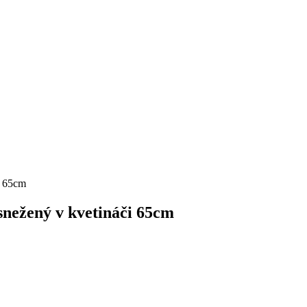
i 65cm
snežený v kvetináči 65cm