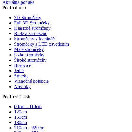
Aktuálna ponuka
Podľa druhu
3D Stromčeky
Full 3D Stromčeky
Klasické stromčeky
Biele a zasnežené
Stromčeky v kvetináči
Stromčeky s LED osvetlením
Malé stromčeky
Úzke stromčeky
Široké stromčeky
Borovice
Jedle
Smreky
Vianočné kolekcie
Novinky
Podľa veľkosti
60cm – 110cm
120cm
150cm
180cm
210cm – 220cm