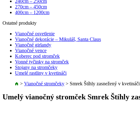
240cm – 250cm
270cm – 450cm
400cm – 1200cm
Ostatné produkty
Vianočné osvetlenie
Vianočné dekorácie – Mikuláš, Santa Claus
Vianočné girlandy
Vianočné vence
Koberec pod stromček
Vonné tyčinky na stromček
Stojany na stromčeky
Umelé rastliny v kvetináči
>
Vianočné stromčeky
>
Smrek Štíhly zasnežený v kvetináč
Umelý vianočný stromček Smrek Štíhly za