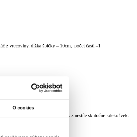
áč z vrecoviny, dĺžka špičky – 10cm, počet častí –1
O cookies
torom. Tento úzky vianočný stromček zmestíte skutočne kdekoľvek.
eopadával.