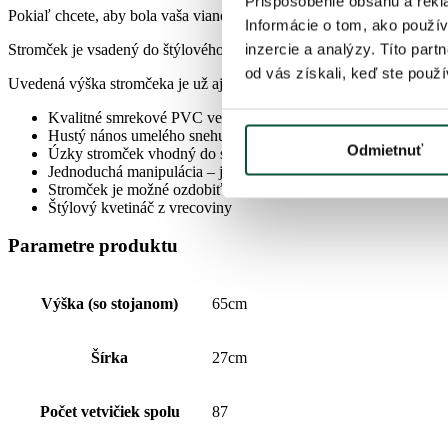
Prispôsobenie obsahu a rekl
Pokiaľ chcete, aby bola vaša vianočná výzdoba dokonalo zladená, a
Informácie o tom, ako použív
inzercie a analýzy. Títo par
Stromček je vsadený do štýlového kvetináča z vrecoviny.
od vás získali, keď ste použív
Uvedená výška stromčeka je už aj vrátane kvetináča!!!
Kvalitné smrekové PVC vetvičky
Hustý nános umelého snehu
Odmietnuť
Úzky stromček vhodný do stiesnených priestorov
Jednoduchá manipulácia – jednoducho ho zložíte aj poskladáte 
Stromček je možné ozdobiť
Štýlový kvetináč z vrecoviny
Parametre produktu
Výška (so stojanom)
65cm
Šírka
27cm
Počet vetvičiek spolu
87