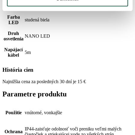
Počet
315
LED
Farba
studená biela
LED
Druh
NANO LED
osvetlenia
Napájací
5m
kábel
História cien
Najnižšia cena za posledných 30 dní je
15
€
Parametre produktu
Použitie
vnútorné, vonkajšie
IP44-zaisťuje odolnosť voči preniku veľmi malých
Ochrana
čiastočiek a striekajúcej vode zo všetkých strán