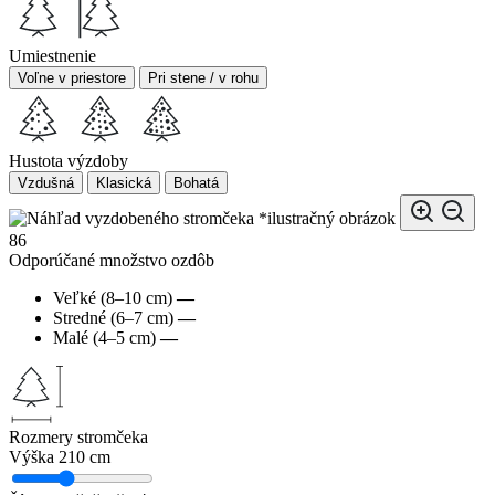
Umiestnenie
Voľne v priestore
Pri stene / v rohu
Hustota výzdoby
Vzdušná
Klasická
Bohatá
*ilustračný obrázok
86
Odporúčané množstvo ozdôb
Veľké (8–10 cm)
—
Stredné (6–7 cm)
—
Malé (4–5 cm)
—
Rozmery stromčeka
Výška
210 cm