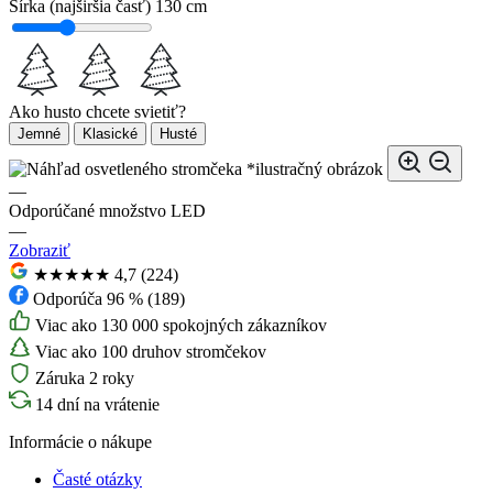
Šírka (najširšia časť)
130 cm
Ako husto chcete svietiť?
Jemné
Klasické
Husté
*ilustračný obrázok
—
Odporúčané množstvo LED
—
Zobraziť
★★★★★
4,7 (224)
Odporúča 96 % (189)
Viac ako 130 000 spokojných zákazníkov
Viac ako 100 druhov stromčekov
Záruka 2 roky
14 dní na vrátenie
Informácie o nákupe
Časté otázky