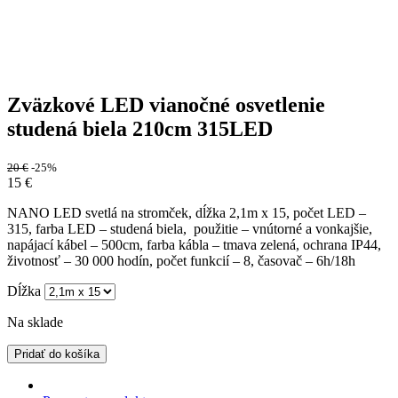
Zväzkové LED vianočné osvetlenie
studená biela 210cm 315LED
20
€
-25%
15
€
NANO LED svetlá na stromček, dĺžka 2,1m x 15, počet LED –
315, farba LED – studená biela, použitie – vnútorné a vonkajšie,
napájací kábel – 500cm, farba kábla – tmava zelená, ochrana IP44,
životnosť – 30 000 hodín, počet funkcií – 8, časovač – 6h/18h
Dĺžka
Na sklade
Pridať do košíka