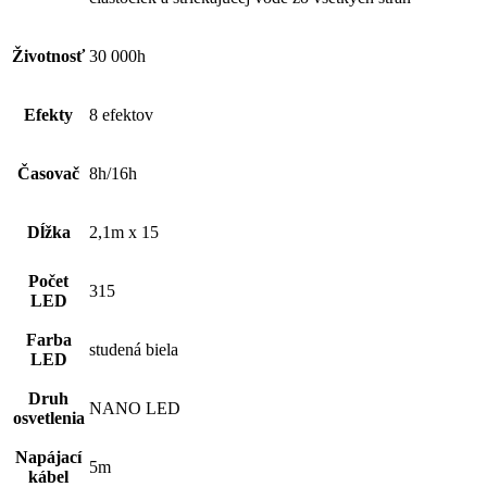
Životnosť
30 000h
Efekty
8 efektov
Časovač
8h/16h
Dĺžka
2,1m x 15
Počet
315
LED
Farba
studená biela
LED
Druh
NANO LED
osvetlenia
Napájací
5m
kábel