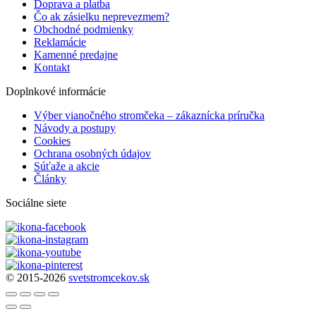
Doprava a platba
Čo ak zásielku neprevezmem?
Obchodné podmienky
Reklamácie
Kamenné predajne
Kontakt
Doplnkové informácie
Výber vianočného stromčeka – zákaznícka príručka
Návody a postupy
Cookies
Ochrana osobných údajov
Súťaže a akcie
Články
Sociálne siete
© 2015-2026
svetstromcekov.sk