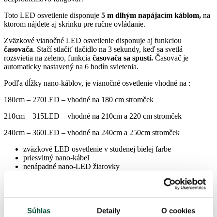
Toto LED osvetlenie disponuje
5 m dlhým napájacím káblom,
na
ktorom nájdete aj skrinku pre ručne ovládanie.
Zväzkové vianočné LED osvetlenie disponuje aj funkciou
časovača
. Stačí stlačiť tlačidlo na 3 sekundy, keď sa svetlá
rozsvietia na zeleno, funkcia
časovača sa spustí.
Časovač je
automaticky nastavený na 6 hodín svietenia.
Podľa dĺžky nano-káblov, je vianočné osvetlenie vhodné na :
180cm – 270LED – vhodné na 180 cm stromček
210cm – 315LED – vhodné na 210cm a 220 cm stromček
240cm – 360LED – vhodné na 240cm a 250cm stromček
zväzkové LED osvetlenie v studenej bielej farbe
priesvitný nano-kábel
nenápadné nano-LED žiarovky
8 režimov svietenia
vnútorné aj vonkajšie použitie
ochrana IP44 – zaisťuje odolnosť voči preniku veľmi malých
čiastočiek a striekajúcej vode zo všetkých strán
životnosť 30 000 hodín
Súhlas
Detaily
O cookies