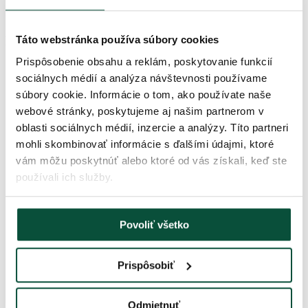
časovač – 6 hodín zapnuté/ 18 hodín vypnuté svietenie
5m napájací kábel
Táto webstránka používa súbory cookies
Parametre produktu
Prispôsobenie obsahu a reklám, poskytovanie funkcií
sociálnych médií a analýza návštevnosti používame
Použitie
vnútorné, vonkajšie
súbory cookie. Informácie o tom, ako používate naše
webové stránky, poskytujeme aj našim partnerom v
IP44-zaisťuje odolnosť voči preniku veľmi malých
Ochrana
oblasti sociálnych médií, inzercie a analýzy. Títo partneri
čiastočiek a striekajúcej vode zo všetkých strán
mohli skombinovať informácie s ďalšími údajmi, ktoré
vám môžu poskytnúť alebo ktoré od vás získali, keď ste
Životnosť
30 000h
používali ich služby.
Efekty
8 efektov
Povoliť všetko
Časovač
8h/16h
Prispôsobiť
Dĺžka
2,1m x 15
Odmietnuť