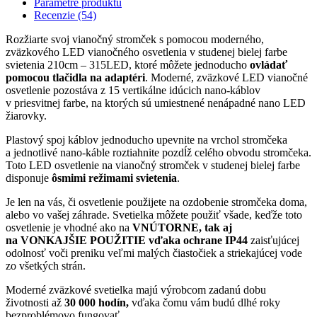
Parametre produktu
Recenzie (54)
Rozžiarte svoj vianočný stromček s pomocou moderného,
zväzkového LED vianočného osvetlenia v studenej bielej farbe
svietenia 210cm – 315LED, ktoré môžete jednoducho
ovládať
pomocou tlačidla na adaptéri
. Moderné, zväzkové LED vianočné
osvetlenie pozostáva z 15 vertikálne idúcich nano-káblov
v priesvitnej farbe, na ktorých sú umiestnené nenápadné nano LED
žiarovky.
Plastový spoj káblov jednoducho upevnite na vrchol stromčeka
a jednotlivé nano-káble roztiahnite pozdĺž celého obvodu stromčeka.
Toto LED osvetlenie na vianočný stromček v studenej bielej farbe
disponuje
ôsmimi režimami svietenia
.
Je len na vás, či osvetlenie použijete na ozdobenie stromčeka doma,
alebo vo vašej záhrade. Svetielka môžete použiť všade, keďže toto
osvetlenie je vhodné ako na
VNÚTORNE, tak aj
na VONKAJŠIE POUŽITIE vďaka ochrane IP44
zaisťujúcej
odolnosť voči preniku veľmi malých čiastočiek a striekajúcej vode
zo všetkých strán.
Moderné zväzkové svetielka majú výrobcom zadanú dobu
životnosti až
30 000 hodín,
vďaka čomu vám budú dlhé roky
bezproblémovo fungovať.