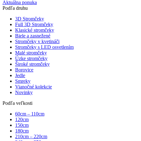
Aktuálna ponuka
Podľa druhu
3D Stromčeky
Full 3D Stromčeky
Klasické stromčeky
Biele a zasnežené
Stromčeky v kvetináči
Stromčeky s LED osvetlením
Malé stromčeky
Úzke stromčeky
Široké stromčeky
Borovice
Jedle
Smreky
Vianočné kolekcie
Novinky
Podľa veľkosti
60cm – 110cm
120cm
150cm
180cm
210cm – 220cm