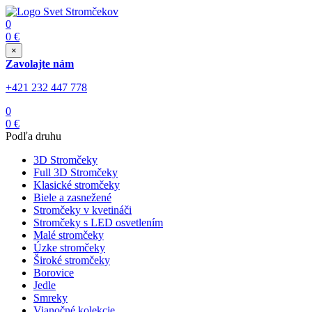
0
0
€
×
Zavolajte nám
+421 232 447 778
0
0
€
Podľa druhu
3D Stromčeky
Full 3D Stromčeky
Klasické stromčeky
Biele a zasnežené
Stromčeky v kvetináči
Stromčeky s LED osvetlením
Malé stromčeky
Úzke stromčeky
Široké stromčeky
Borovice
Jedle
Smreky
Vianočné kolekcie