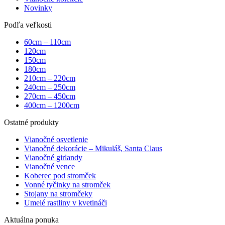
Novinky
Podľa veľkosti
60cm – 110cm
120cm
150cm
180cm
210cm – 220cm
240cm – 250cm
270cm – 450cm
400cm – 1200cm
Ostatné produkty
Vianočné osvetlenie
Vianočné dekorácie – Mikuláš, Santa Claus
Vianočné girlandy
Vianočné vence
Koberec pod stromček
Vonné tyčinky na stromček
Stojany na stromčeky
Umelé rastliny v kvetináči
Aktuálna ponuka