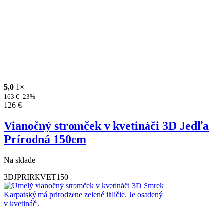
5,0
1×
163
€
-23%
126
€
Vianočný stromček v kvetináči 3D Jedľa
Prírodná 150cm
Na sklade
3DJPRIRKVET150