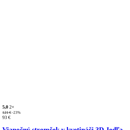
5,0
2×
121
€
-23%
93
€
Vianočný stromček v kvetináči 3D Jedľa