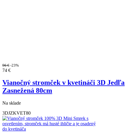
96
€
-23%
74
€
Vianočný stromček v kvetináči 3D Jedľa
Zasnežená 80cm
Na sklade
3DJZKVET80