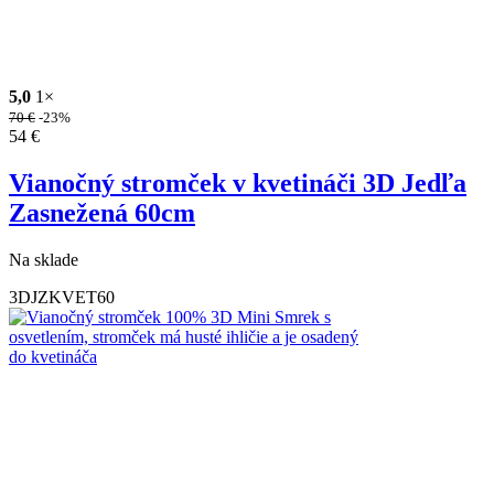
5,0
1×
70
€
-23%
54
€
Vianočný stromček v kvetináči 3D Jedľa
Zasnežená 60cm
Na sklade
3DJZKVET60