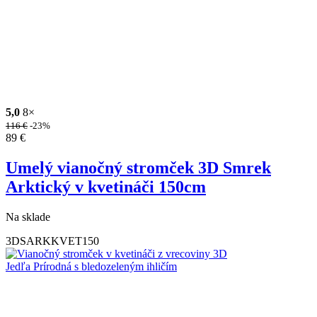
5,0
8×
116
€
-23%
89
€
Umelý vianočný stromček 3D Smrek
Arktický v kvetináči 150cm
Na sklade
3DSARKKVET150