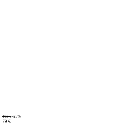
103
€
-23%
79
€