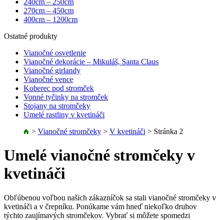
240cm – 250cm
270cm – 450cm
400cm – 1200cm
Ostatné produkty
Vianočné osvetlenie
Vianočné dekorácie – Mikuláš, Santa Claus
Vianočné girlandy
Vianočné vence
Koberec pod stromček
Vonné tyčinky na stromček
Stojany na stromčeky
Umelé rastliny v kvetináči
>
Vianočné stromčeky
>
V kvetináči
>
Stránka 2
Umelé vianočné stromčeky v
kvetináči
Obľúbenou voľbou našich zákazníčok sa stali vianočné stromčeky v
kvetináči a v črepníku. Ponúkame vám hneď niekoľko druhov
týchto zaujímavých stromčekov. Vybrať si môžete spomedzi