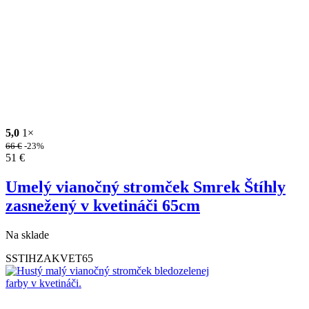
5,0
1×
66
€
-23%
51
€
Umelý vianočný stromček Smrek Štíhly
zasnežený v kvetináči 65cm
Na sklade
SSTIHZAKVET65