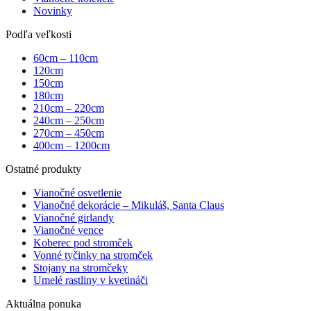
Novinky
Podľa veľkosti
60cm – 110cm
120cm
150cm
180cm
210cm – 220cm
240cm – 250cm
270cm – 450cm
400cm – 1200cm
Ostatné produkty
Vianočné osvetlenie
Vianočné dekorácie – Mikuláš, Santa Claus
Vianočné girlandy
Vianočné vence
Koberec pod stromček
Vonné tyčinky na stromček
Stojany na stromčeky
Umelé rastliny v kvetináči
Aktuálna ponuka