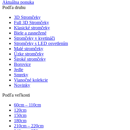
Aktuálna ponuka
Podľa druhu
3D Stromčeky
Full 3D Stromčeky
Klasické stromčeky
Biele a zasnežené
Stromčeky v kvetináči
Stromčeky s LED osvetlením
Malé stromčeky
Úzke stromčeky
Široké stromčeky
Borovice
Jedle
Smreky
Vianočné kolekcie
Novinky
Podľa veľkosti
60cm – 110cm
120cm
150cm
180cm
210cm – 220cm