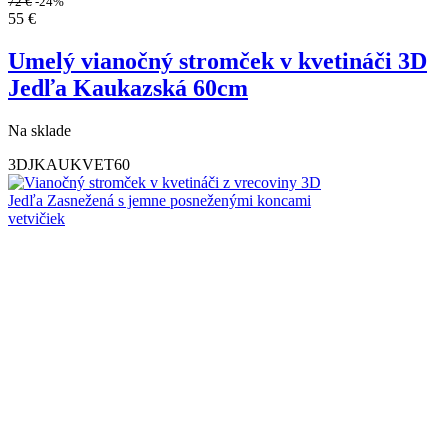
72
€
-24%
55
€
Umelý vianočný stromček v kvetináči 3D
Jedľa Kaukazská 60cm
Na sklade
3DJKAUKVET60