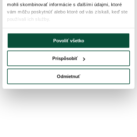
mohli skombinovať informácie s ďalšími údajmi, ktoré
VYPREDANÉ
vám môžu poskytnúť alebo ktoré od vás získali, keď ste
Nie je na sklade
používali ich služby.
3DMSLED90
Povoliť všetko
Prispôsobiť
Odmietnuť