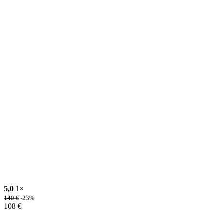
5,0
1×
140
€
-23%
108
€