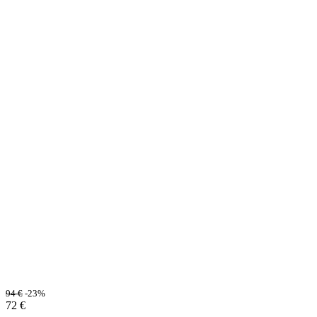
94
€
-23%
72
€