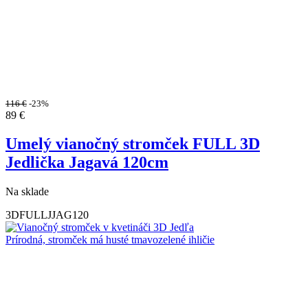
116
€
-23%
89
€
Umelý vianočný stromček FULL 3D
Jedlička Jagavá 120cm
Na sklade
3DFULLJJAG120