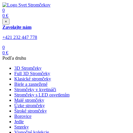
0
0
€
×
Zavolajte nám
+421 232 447 778
0
0
€
Podľa druhu
3D Stromčeky
Full 3D Stromčeky
Klasické stromčeky
Biele a zasnežené
Stromčeky v kvetináči
Stromčeky s LED osvetlením
Malé stromčeky
Úzke stromčeky
Široké stromčeky
Borovice
Jedle
Smreky
Vianočné kolekcie