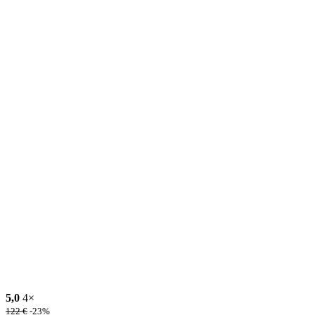
5,0
4×
122
€
-23%