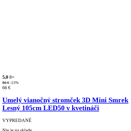
5,0
8×
86
€
-23%
66
€
Umelý vianočný stromček 3D Mini Smrek
Lesný 105cm LED50 v kvetináči
VYPREDANÉ
Nie je na sklade