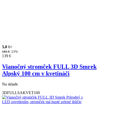
5,0
6×
181
€
-23%
139
€
Vianočný stromček FULL 3D Smrek
Alpský 100 cm v kvetináči
Na sklade
3DFULLSAKVET100