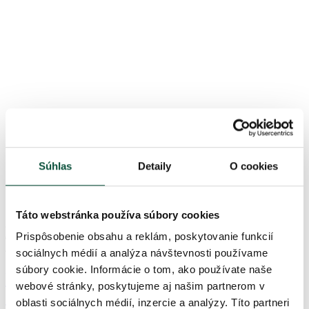
Súhlas
Detaily
O cookies
Táto webstránka používa súbory cookies
5,0
4×
Prispôsobenie obsahu a reklám, poskytovanie funkcií
61
€
-23%
47
€
sociálnych médií a analýza návštevnosti používame
súbory cookie. Informácie o tom, ako používate naše
Umelý vianočný stromček 100% 3D Mini
webové stránky, poskytujeme aj našim partnerom v
Smrek 90cm LED70
oblasti sociálnych médií, inzercie a analýzy. Títo partneri