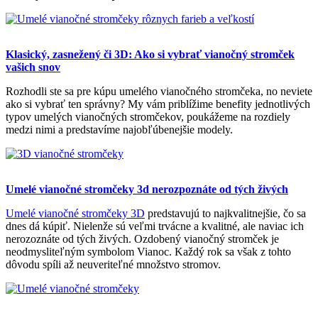
Klasický, zasnežený či 3D: Ako si vybrať vianočný stromček
vašich snov
Rozhodli ste sa pre kúpu umelého vianočného stromčeka, no neviete
ako si vybrať ten správny? My vám priblížime benefity jednotlivých
typov umelých vianočných stromčekov, poukážeme na rozdiely
medzi nimi a predstavíme najobľúbenejšie modely.
Umelé vianočné stromčeky 3d nerozpoznáte od tých živých
Umelé vianočné stromčeky 3D
predstavujú to najkvalitnejšie, čo sa
dnes dá kúpiť. Nielenže sú veľmi trvácne a kvalitné, ale naviac ich
nerozoznáte od tých živých. Ozdobený vianočný stromček je
neodmysliteľným symbolom Vianoc. Každý rok sa však z tohto
dôvodu spíli až neuveriteľné množstvo stromov.