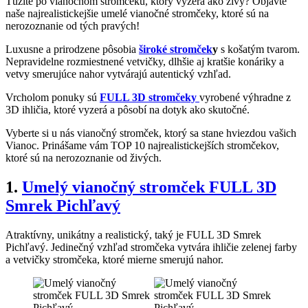
Túžite po vianočnom stromčeku, ktorý vyzerá ako živý? Objavte
naše najrealistickejšie umelé vianočné stromčeky, ktoré sú na
nerozoznanie od tých pravých!
Luxusne a prirodzene pôsobia
široké stromček
y
s košatým tvarom.
Nepravidelne rozmiestnené vetvičky, dlhšie aj kratšie konáriky a
vetvy smerujúce nahor vytvárajú autentický vzhľad.
Vrcholom ponuky sú
FULL 3D stromčeky
vyrobené výhradne z
3D ihličia, ktoré vyzerá a pôsobí na dotyk ako skutočné.
Vyberte si u nás vianočný stromček, ktorý sa stane hviezdou vašich
Vianoc. Prinášame vám TOP 10 najrealistickejších stromčekov,
ktoré sú na nerozoznanie od živých.
1
.
Umelý vianočný stromček FULL 3D
Smrek Pichľavý
Atraktívny, unikátny a realistický, taký je FULL 3D Smrek
Pichľavý. Jedinečný vzhľad stromčeka vytvára ihličie zelenej farby
a vetvičky stromčeka, ktoré mierne smerujú nahor.