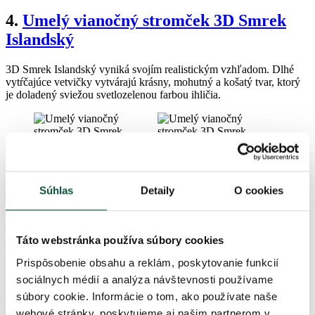
4
.
Umelý vianočný stromček 3D Smrek
Islandský
3D Smrek Islandský vyniká svojím realistickým vzhľadom. Dlhé
vytŕčajúce vetvičky vytvárajú krásny, mohutný a košatý tvar, ktorý
je doladený sviežou svetlozelenou farbou ihličia.
5
.
Umelý vianočný stromček 3D Smrek
Strieborný
Súhlas
Detaily
O cookies
Tento stromček upúta netradičnou zeleno-striebornou farbou ihličia
a vďaka svojmu mohutnému tvaru pôsobí mimoriadne realisticky,
Táto webstránka používa súbory cookies
akoby bol živý.
Prispôsobenie obsahu a reklám, poskytovanie funkcií
sociálnych médií a analýza návštevnosti používame
súbory cookie. Informácie o tom, ako používate naše
webové stránky, poskytujeme aj našim partnerom v