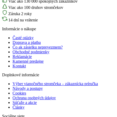
Viac ako 130 000 spokojných zákazníkov
Viac ako 100 druhov stromčekov
Záruka 2 roky
14 dní na vrátenie
Informácie o nákupe
Časté otázky
Doprava a platba
Čo ak zásielku neprevezmem?
Obchodné podmienky
Reklamácie
Kamenné predajne
Kontakt
Doplnkové informácie
Výber vianočného stromčeka – zákaznícka príručka
Návody a postupy
Cookies
Ochrana osobných údajov
Súťaže a akcie
Články
Sociálne siete