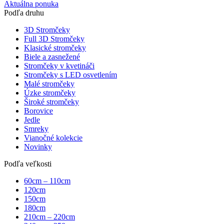
Aktuálna ponuka
Podľa druhu
3D Stromčeky
Full 3D Stromčeky
Klasické stromčeky
Biele a zasnežené
Stromčeky v kvetináči
Stromčeky s LED osvetlením
Malé stromčeky
Úzke stromčeky
Široké stromčeky
Borovice
Jedle
Smreky
Vianočné kolekcie
Novinky
Podľa veľkosti
60cm – 110cm
120cm
150cm
180cm
210cm – 220cm