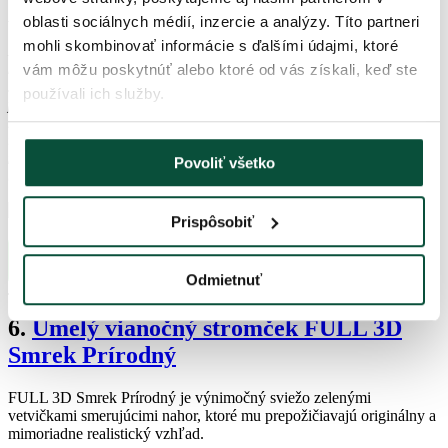
Full 3D vianočný stromček
oblasti sociálnych médií, inzercie a analýzy. Títo partneri
mohli skombinovať informácie s ďalšími údajmi, ktoré
Full 3D vianočné stromčeky (100% 3D)
sú tvorené výhradne 3D
ihličím
a tak dokonale imitujú živý stromček. Full 3D vianočný
vám môžu poskytnúť alebo ktoré od vás získali, keď ste
stromček predstavuje to
najluxusnejšie a najmodernejšie čo trh
používali ich služby.
ponúka
. Vetvičky s 3D mäkkým ihličím sú vyrábané z
najkvalitnejších PE (polyetylén) materiálov za pomoci najnovších
technológii. Tento rok sme si pre vás pripravili až
6 exkluzívnych
noviniek
a tak v našej ponuke nájdete
viac ako 10 luxusných
Povoliť všetko
(100% 3D) stromčekov
.
Prispôsobiť
Naša ponuka FULL 3D stromčekov
Odmietnuť
6
.
Umelý vianočný stromček FULL 3D
Smrek Prírodný
FULL 3D Smrek Prírodný je výnimočný sviežo zelenými
vetvičkami smerujúcimi nahor, ktoré mu prepožičiavajú originálny a
mimoriadne realistický vzhľad.