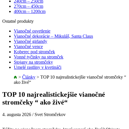
240cm – 250cm
270cm – 450cm
400cm – 1200cm
Ostatné produkty
Vianočné osvetlenie
Vianočné dekorácie – Mikuláš, Santa Claus
Vianočné girlandy
Vianočné vence
Koberec pod stromček
Vonné tyčinky na stromček
Stojany na stromčeky
Umelé rastliny v kvetináči
>
Články
>
TOP 10 najrealistickejšie vianočné stromčeky “
ako živé“
TOP 10 najrealistickejšie vianočné
stromčeky “ ako živé“
4. augusta 2026
/ Svet Stromčekov