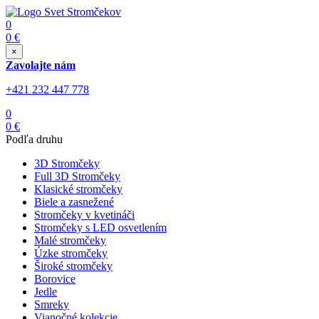
0
0
€
×
Zavolajte nám
+421 232 447 778
0
0
€
Podľa druhu
3D Stromčeky
Full 3D Stromčeky
Klasické stromčeky
Biele a zasnežené
Stromčeky v kvetináči
Stromčeky s LED osvetlením
Malé stromčeky
Úzke stromčeky
Široké stromčeky
Borovice
Jedle
Smreky
Vianočné kolekcie