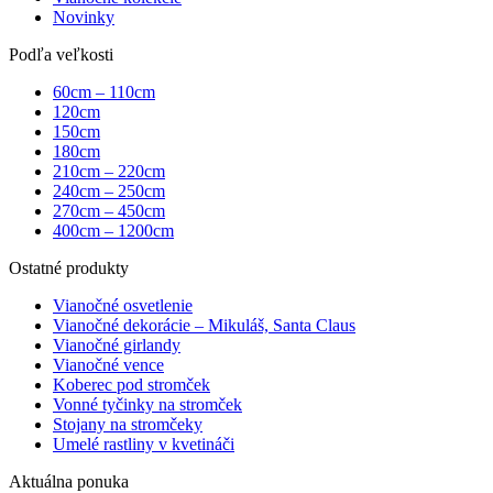
Novinky
Podľa veľkosti
60cm – 110cm
120cm
150cm
180cm
210cm – 220cm
240cm – 250cm
270cm – 450cm
400cm – 1200cm
Ostatné produkty
Vianočné osvetlenie
Vianočné dekorácie – Mikuláš, Santa Claus
Vianočné girlandy
Vianočné vence
Koberec pod stromček
Vonné tyčinky na stromček
Stojany na stromčeky
Umelé rastliny v kvetináči
Aktuálna ponuka